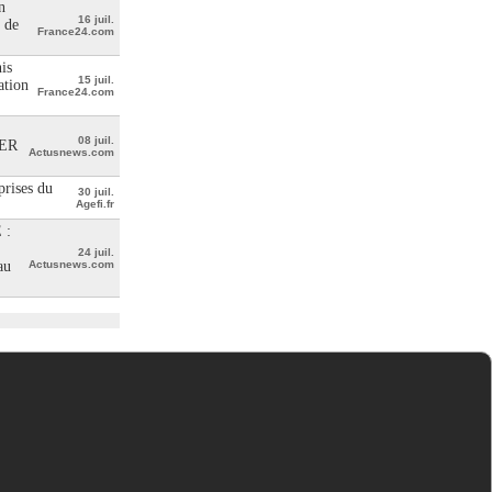
n
16 juil.
 de
France24.com
is
15 juil.
ation
France24.com
08 juil.
ER
Actusnews.com
prises du
30 juil.
Agefi.fr
 :
24 juil.
au
Actusnews.com