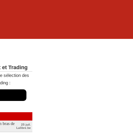
 et Trading
e sélection des
ding :
n bras de
25 juil.
Lalibre.be