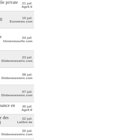
le private
21 juil.
Agefi.fr
10 juil.
00
Euronews.com
e
24 juil.
Usinenouvelle.com
23 juil.
Globenewswire.com
08 juil.
Globenewswire.com
07 juil.
Globenewswire.com
ssance en
30 juil.
Agefi.fr
r des
22 juil.
l
Lalibre.be
20 juil.
Globenewswire.com