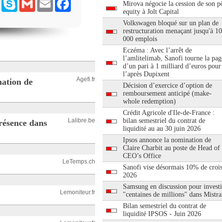
ram
Messenger
Skype
Gmail
Email
Facebook
Mirova négocie la cession de son pô
equity à Jolt Capital
Volkswagen bloqué sur un plan de
restructuration menaçant jusqu'à 1
000 emplois
Eczéma : Avec l’arrêt de
l’amlitelimab, Sanofi tourne la pag
d’un pari à 1 milliard d’euros pour
l’après Dupixent
Agefi.fr
mation de
Décision d’exercice d’option de
remboursement anticipé (make-
whole redemption)
Crédit Agricole d'Ile-de-France :
Lalibre.be
bilan semestriel du contrat de
résence dans
liquidité au au 30 juin 2026
Ipsos annonce la nomination de
Claire Charbit au poste de Head of
CEO’s Office
LeTemps.ch
Sanofi vise désormais 10% de croi
2026
Samsung en discussion pour investi
Lemoniteur.fr
"centaines de millions" dans Mistra
Bilan semestriel du contrat de
liquidité IPSOS - Juin 2026