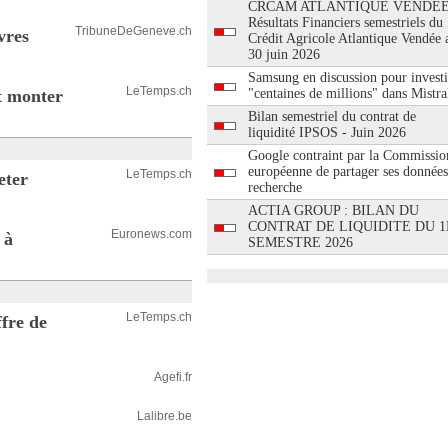
CRCAM ATLANTIQUE VENDEE
Résultats Financiers semestriels du
TribuneDeGeneve.ch
vres
Crédit Agricole Atlantique Vendée 
30 juin 2026
Samsung en discussion pour investi
LeTemps.ch
it monter
"centaines de millions" dans Mistra
Bilan semestriel du contrat de
liquidité IPSOS - Juin 2026
Google contraint par la Commissio
européenne de partager ses données
LeTemps.ch
eter
recherche
ACTIA GROUP : BILAN DU
CONTRAT DE LIQUIDITE DU 1
Euronews.com
 à
SEMESTRE 2026
LeTemps.ch
fre de
Agefi.fr
Lalibre.be