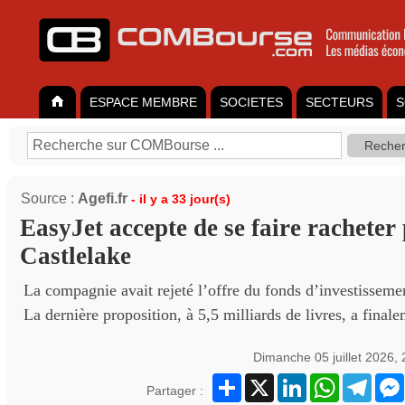
ESPACE MEMBRE
SOCIETES
SECTEURS
S
Source :
Agefi.fr
- il y a 33 jour(s)
EasyJet accepte de se faire racheter
Castlelake
La compagnie avait rejeté l’offre du fonds d’investissemen
La dernière proposition, à 5,5 milliards de livres, a final
Dimanche 05 juillet 2026,
Partager
X
LinkedIn
WhatsApp
Teleg
Partager :