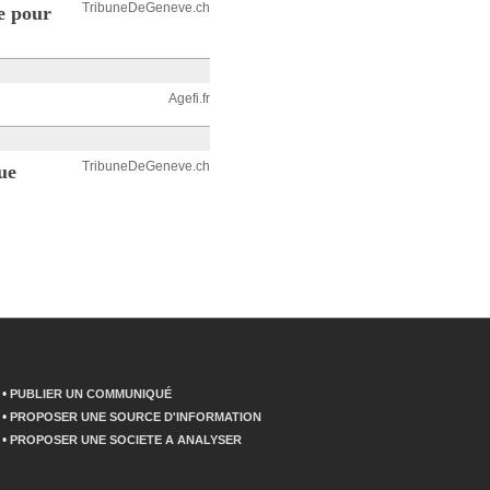
TribuneDeGeneve.ch
e pour
Agefi.fr
TribuneDeGeneve.ch
ue
•
PUBLIER UN COMMUNIQUÉ
•
PROPOSER UNE SOURCE D'INFORMATION
•
PROPOSER UNE SOCIETE A ANALYSER