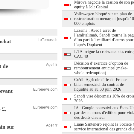
Mirova négocie la cession de son pô
equity à Jolt Capital
Volkswagen bloqué sur un plan de
restructuration menaçant jusqu'à 1
000 emplois
Eczéma : Avec l’arrêt de
l’amlitelimab, Sanofi tourne la pag
LeTemps.ch
d’un pari à 1 milliard d’euros pour
achat
l’après Dupixent
L’IA irrigue la croissance des entre
CAC 40
Décision d’exercice d’option de
Agefi.fr
t de
remboursement anticipé (make-
whole redemption)
Crédit Agricole d'Ile-de-France :
bilan semestriel du contrat de
liquidité au au 30 juin 2026
Euronews.com
devant
Sanofi vise désormais 10% de croi
2026
Euronews.com
IA : Google poursuivi aux États-Un
 £,
par des maisons d'édition pour viol
des droits d'auteur
Liane Santenero rejoint la Société
Agefi.fr
ain sur
service international des grands cli