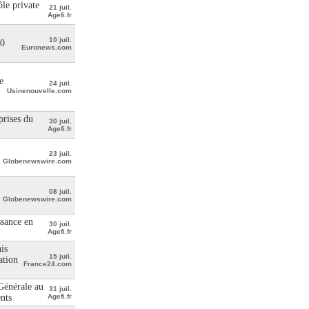
le private
21 juil.
Agefi.fr
10 juil.
00
Euronews.com
e
24 juil.
Usinenouvelle.com
prises du
30 juil.
Agefi.fr
23 juil.
Globenewswire.com
08 juil.
Globenewswire.com
ssance en
30 juil.
Agefi.fr
is
15 juil.
ation
France24.com
 Générale au
31 juil.
ents
Agefi.fr