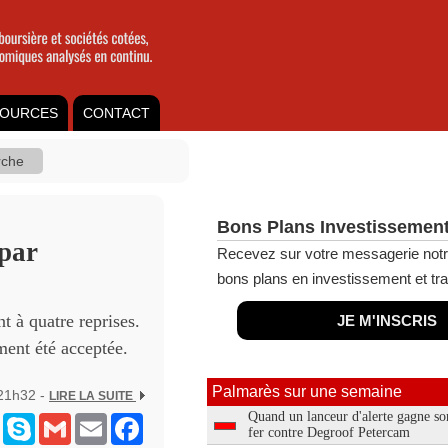
OURCES
CONTACT
Bons Plans Investissement
 par
Recevez sur votre messagerie notr
bons plans en investissement et tra
t à quatre reprises.
JE M'INSCRIS
ement été acceptée.
Palmarès sur une semaine
 21h32 -
LIRE LA SUITE
Quand un lanceur d'alerte gagne so
ram
Messenger
Skype
Gmail
Email
Facebook
fer contre Degroof Petercam