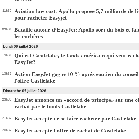
Aviation low cost: Apollo propose 5,7 milliards de li
11h32
pour racheter Easyjet
Bataille autour d’EasyJet: Apollo sort du bois et fa
09h31
les enchères
Lundi 06 juillet 2026
Qui est Castlelake, le fonds américain qui veut rach
19h31
EasyJet?
Action EasyJet gagne 10 % après soutien du conseil
13h31
l'offre Castlelake
Dimanche 05 juillet 2026
EasyJet annonce un «accord de principe» sur une of
23h30
rachat par le fonds Castlelake
EasyJet accepte de se faire racheter par Castlelake
21h32
EasyJet accepte l'offre de rachat de Castlelake
20h32