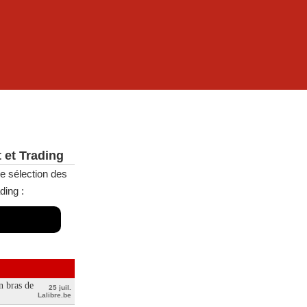
 et Trading
e sélection des
ding :
n bras de
25 juil.
Lalibre.be