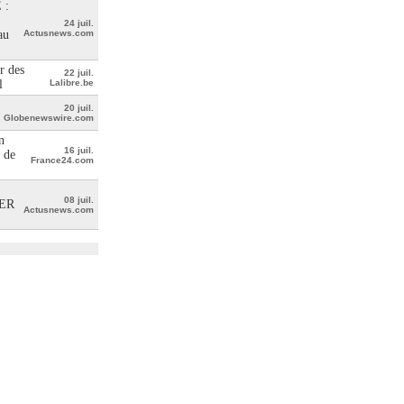
 :
24 juil.
au
Actusnews.com
r des
22 juil.
l
Lalibre.be
20 juil.
Globenewswire.com
n
16 juil.
 de
France24.com
08 juil.
ER
Actusnews.com