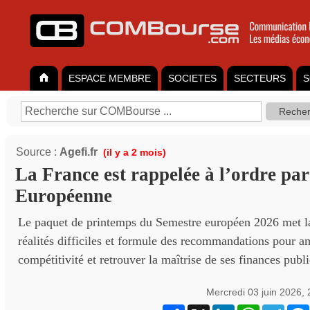
ESPACE MEMBRE
SOCIETES
SECTEURS
S
Source :
Agefi.fr
(il y a 2 mois)
La France est rappelée à l’ordre pa
Européenne
Le paquet de printemps du Semestre européen 2026 met la
réalités difficiles et formule des recommandations pour a
compétitivité et retrouver la maîtrise de ses finances publ
Mercredi 03 juin 2026,