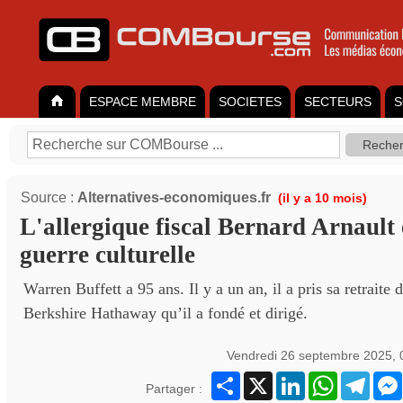
ESPACE MEMBRE
SOCIETES
SECTEURS
S
Source :
Alternatives-economiques.fr
(il y a 10 mois)
L'allergique fiscal Bernard Arnault 
guerre culturelle
Warren Buffett a 95 ans. Il y a un an, il a pris sa retraite
Berkshire Hathaway qu’il a fondé et dirigé.
Vendredi 26 septembre 2025, 
Partager
X
LinkedIn
WhatsApp
Teleg
Partager :