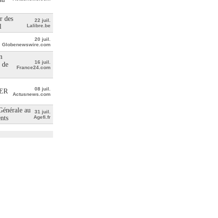
r des
22 juil.
l
Lalibre.be
20 juil.
Globenewswire.com
n
16 juil.
 de
France24.com
08 juil.
ER
Actusnews.com
 Générale au
31 juil.
ents
Agefi.fr