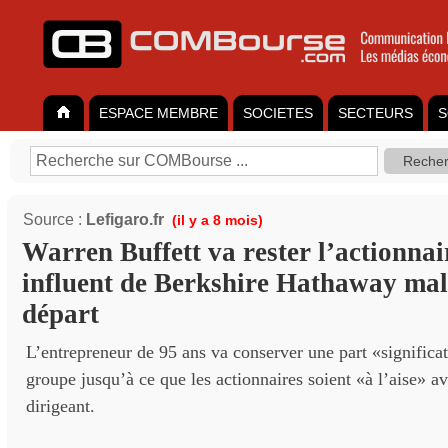
ESPACE MEMBRE
SOCIETES
SECTEURS
S
Source :
Lefigaro.fr
(il y a 8 mois)
Warren Buffett va rester l’actionnair
influent de Berkshire Hathaway mal
départ
L’entrepreneur de 95 ans va conserver une part «significa
groupe jusqu’à ce que les actionnaires soient «à l’aise» a
dirigeant.