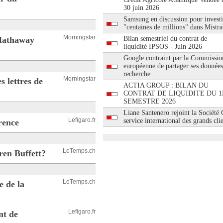
30 juin 2026
Samsung en discussion pour investi
"centaines de millions" dans Mistra
Morningstar
 Hathaway
Bilan semestriel du contrat de
liquidité IPSOS - Juin 2026
Google contraint par la Commissio
européenne de partager ses données
recherche
Morningstar
s lettres de
ACTIA GROUP : BILAN DU
CONTRAT DE LIQUIDITE DU 1
SEMESTRE 2026
Liane Santenero rejoint la Société
Lefigaro.fr
service international des grands cli
rence
LeTemps.ch
ren Buffett?
LeTemps.ch
e de la
Lefigaro.fr
nt de