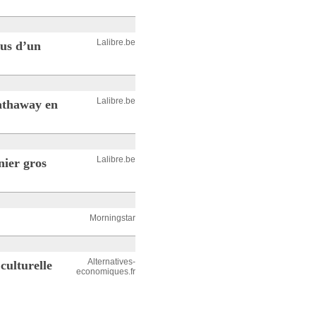
Lalibre.be
lus d’un
Lalibre.be
Hathaway en
Lalibre.be
nier gros
Morningstar
Alternatives-
culturelle
economiques.fr