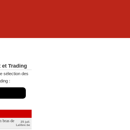
 et Trading
e sélection des
ding :
n bras de
25 juil.
Lalibre.be