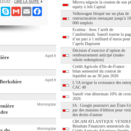
11h32 -
LIRE LA SUITE
Mirova négocie la cession de son pô
equity à Jolt Capital
ram
Messenger
Skype
Gmail
Email
Facebook
Volkswagen bloqué sur un plan de
restructuration menaçant jusqu'à 1
000 emplois
Eczéma : Avec l’arrêt de
l’amlitelimab, Sanofi tourne la pag
d’un pari à 1 milliard d’euros pour
l’après Dupixent
Décision d’exercice d’option de
remboursement anticipé (make-
Agefi.fr
ière
whole redemption)
Crédit Agricole d'Ile-de-France :
bilan semestriel du contrat de
liquidité au au 30 juin 2026
Agefi.fr
 Berkshire
L’IA irrigue la croissance des entre
CAC 40
Sanofi vise désormais 10% de croi
2026
Morningstar
emière
IA : Google poursuivi aux États-Un
par des maisons d'édition pour viol
ndre
des droits d'auteur
CRCAM ATLANTIQUE VENDEE
Résultats Financiers semestriels du
Morningstar
ir du
Crédit Agricole Atlantique Vendée 