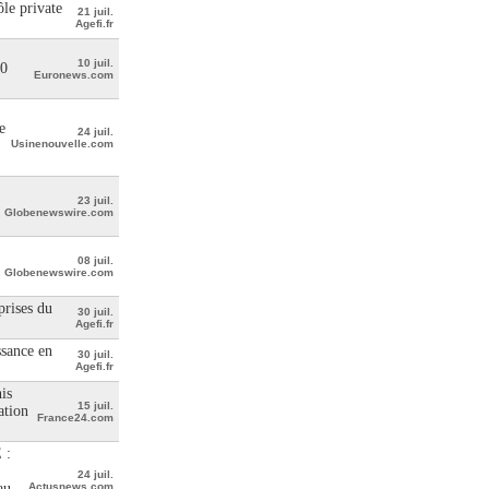
le private
21 juil.
Agefi.fr
10 juil.
00
Euronews.com
e
24 juil.
Usinenouvelle.com
23 juil.
Globenewswire.com
08 juil.
Globenewswire.com
prises du
30 juil.
Agefi.fr
ssance en
30 juil.
Agefi.fr
is
15 juil.
ation
France24.com
 :
24 juil.
au
Actusnews.com