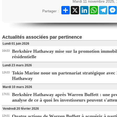
Mardi 11 novembre 2025, 
Partager
X
LinkedIn
WhatsApp
Teleg
Partager :
Actualités associées par pertinence
Lundi 01 juin 2026
Berkshire Hathaway mise sur la promotion immobil
16h33
résidentielle
Lundi 23 mars 2026
Tokio Marine noue un partenariat stratégique avec
12h33
Hathaway
Mardi 10 mars 2026
Berkshire Hathaway après Warren Buffett : une pr
17h31
analyse de ce à quoi les investisseurs peuvent s'atte
Vendredi 20 février 2026
Quatre actions de Warren Buffett à acquérir à part
12h31