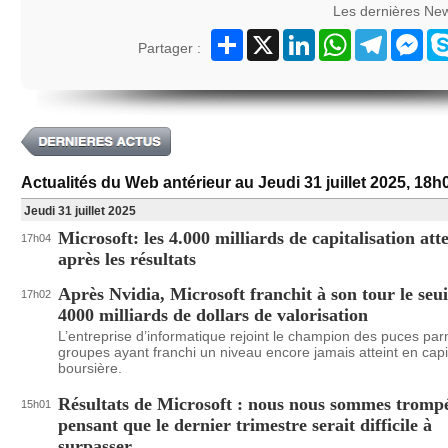
Les dernières Ne
Partager
X
LinkedIn
WhatsApp
Telegram
Mes
Partager :
Actualités du Web antérieur au Jeudi 31 juillet 2025, 18h
Jeudi 31 juillet 2025
Microsoft: les 4.000 milliards de capitalisation atte
17h04
après les résultats
Après Nvidia, Microsoft franchit à son tour le seui
17h02
4000 milliards de dollars de valorisation
L’entreprise d’informatique rejoint le champion des puces par
groupes ayant franchi un niveau encore jamais atteint en capit
boursière.
Résultats de Microsoft : nous nous sommes tromp
15h01
pensant que le dernier trimestre serait difficile à
surpasser