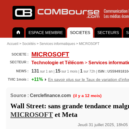
ESPACE MEMBRE
SOCIETES
SECTEURS
S
Accueil
>
Sociétés
>
Services informatiques
>
MICROSOFT
MICROSOFT
SOCIETE :
SECTEUR :
Technologie et Télécom
>
Services informat
131
15
1
NEWS :
sur 1 an |
sur 1 mois |
sur 72h |
ISIN : US59491810
+11%
En savoir plus sur le Taux de variation d'inf
TVIC 1mois :
Source :
Cerclefinance.com
(il y a 12 mois)
Wall Street: sans grande tendance malg
MICROSOFT
et Meta
Jeudi 31 juillet 2025, 18h05