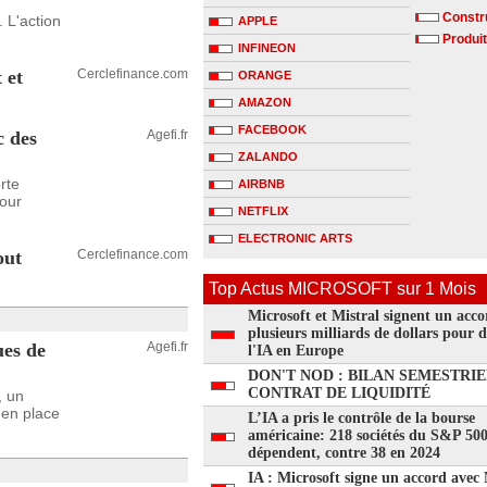
Constru
 L'action
APPLE
Produit
INFINEON
 et
Cerclefinance.com
ORANGE
AMAZON
FACEBOOK
c des
Agefi.fr
ZALANDO
rte
AIRBNB
pour
NETFLIX
ELECTRONIC ARTS
out
Cerclefinance.com
Top Actus MICROSOFT sur 1 Mois
Microsoft et Mistral signent un acco
plusieurs milliards de dollars pour 
ues de
Agefi.fr
l'IA en Europe
DON'T NOD : BILAN SEMESTRIE
CONTRAT DE LIQUIDITÉ
, un
 en place
L’IA a pris le contrôle de la bourse
américaine: 218 sociétés du S&P 50
dépendent, contre 38 en 2024
IA : Microsoft signe un accord avec 