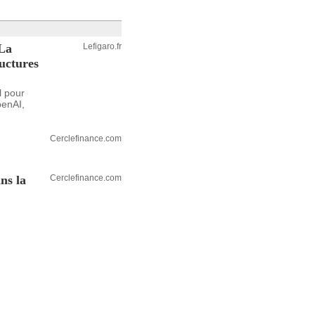
 La
Lefigaro.fr
ructures
l pour
OpenAI,
Cerclefinance.com
ns la
Cerclefinance.com