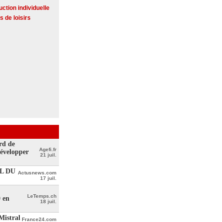
ction individuelle
s de loisirs
rd de
Agefi.fr
développer
21 juil.
L DU
Actusnews.com
17 juil.
LeTemps.ch
0 en
18 juil.
Mistral
France24.com