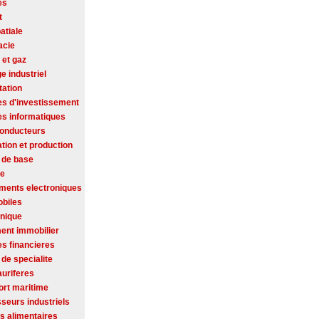
es
t
atiale
acie
 et gaz
ge industriel
tation
es d'investissement
es informatiques
onducteurs
tion et production
 de base
se
ments electroniques
biles
onique
ent immobilier
es financieres
de specialite
auriferes
ort maritime
seurs industriels
s alimentaires