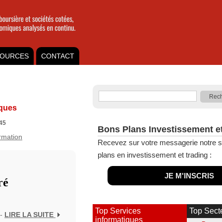
OURCES
CONTACT
iques
45
Bons Plans Investissement e
ormation
Recevez sur votre messagerie notre s
plans en investissement et trading :
JE M'INSCRIS
ré
Top Services
Top Sect
 -
LIRE LA SUITE
informatiques