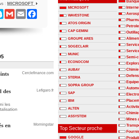
Banqu
ws :
MICROSOFT
Interne
MICROSOFT
senger
Skype
Gmail
Email
Facebook
Aerosp
WAVESTONE
Pharm
ATOS ORIGIN
Petrole
CAP GEMINI
Outilla
Alimen
GROUPE ARES
Servic
SOGECLAIR
Servic
MUNIC
05
Semi-c
ECONOCOM
Explora
Chimie
AUBAY
ints
Cerclefinance.com
Defen
STERIA
Equipe
SOPRA GROUP
Automo
l des
Lefigaro.fr
SAP
Electr
Placem
IBM
mi les
Activit
ALTEN
alisation
Chimie 
ASSYSTEM
Mines 
és en
Morningstar
Transp
Top Secteur proche
Fournis
GOOGLE
Produit