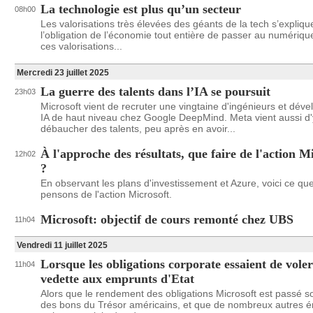
La technologie est plus qu’un secteur
08h00
Les valorisations très élevées des géants de la tech s’expliqu
l’obligation de l’économie tout entière de passer au numériqu
ces valorisations...
Mercredi 23 juillet 2025
La guerre des talents dans l’IA se poursuit
23h03
Microsoft vient de recruter une vingtaine d'ingénieurs et dév
IA de haut niveau chez Google DeepMind. Meta vient aussi d'
débaucher des talents, peu après en avoir...
À l'approche des résultats, que faire de l'action M
12h02
?
En observant les plans d'investissement et Azure, voici ce qu
pensons de l'action Microsoft.
Microsoft: objectif de cours remonté chez UBS
11h04
Vendredi 11 juillet 2025
Lorsque les obligations corporate essaient de voler
11h04
vedette aux emprunts d'Etat
Alors que le rendement des obligations Microsoft est passé so
des bons du Trésor américains, et que de nombreux autres 