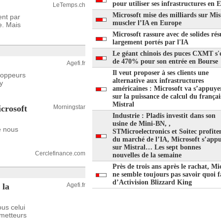
pour utiliser ses infrastructures en 
LeTemps.ch
Microsoft mise des milliards sur Mis
ent par
muscler l’IA en Europe
e. Mais
Microsoft rassure avec de solides rés
largement portés par l'IA
Le géant chinois des puces CXMT s'
de 470% pour son entrée en Bourse
Agefi.fr
Il veut proposer à ses clients une
eloppeurs
alternative aux infrastructures
y
américaines : Microsoft va s’appuye
sur la puissance de calcul du françai
Mistral
icrosoft
Morningstar
Industrie : Pladis investit dans son
usine de Mini-BN, ,
e nous
STMicroelectronics et Soitec profite
du marché de l’IA, Microsoft s’appu
sur Mistral… Les sept bonnes
Cerclefinance.com
nouvelles de la semaine
Près de trois ans après le rachat, Mi
ne semble toujours pas savoir quoi f
d’Activision Blizzard King
 la
Agefi.fr
us celui
émetteurs