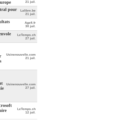
Europe
21 juil.
tral pour
Lalibre.be
21 juil.
ultats
Agefi.fr
30 juil.
envole
LeTemps.ch
27 juil.
Usinenouvelle.com
r
21 juil.
s
nt
Usinenouvelle.com
ie
27 juil.
crosoft
LeTemps.ch
aire
12 juil.