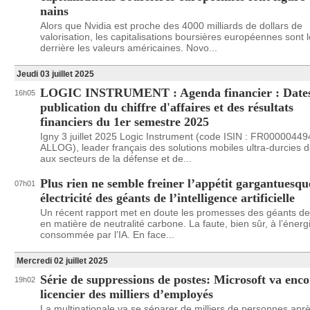
nains
Alors que Nvidia est proche des 4000 milliards de dollars de
valorisation, les capitalisations boursières européennes sont l
derrière les valeurs américaines. Novo...
Jeudi 03 juillet 2025
LOGIC INSTRUMENT : Agenda financier : Dates
16h05
publication du chiffre d'affaires et des résultats
financiers du 1er semestre 2025
Igny 3 juillet 2025 Logic Instrument (code ISIN : FR00000449
ALLOG), leader français des solutions mobiles ultra-durcies 
aux secteurs de la défense et de...
Plus rien ne semble freiner l’appétit gargantuesqu
07h01
électricité des géants de l’intelligence artificielle
Un récent rapport met en doute les promesses des géants de 
en matière de neutralité carbone. La faute, bien sûr, à l’énerg
consommée par l’IA. En face...
Mercredi 02 juillet 2025
Série de suppressions de postes: Microsoft va enco
19h02
licencier des milliers d’employés
La multinationale va se séparer de milliers de personnes apr