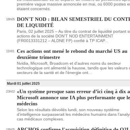
première vague massive annoncée en mai, où 6000 postes e
étaient concernés.
DON'T NOD : BILAN SEMESTRIEL DU CONT
18h05
DE LIQUIDITÉ
Paris, 02 juillet 2025 – Au titre du contrat de liquidité portant s
actions de la société DON'T NOD ENTERTAINMENT
(FR0013331212 – ALDNE FP) confié à TP ICAP...
Ces actions ont mené le rebond du marché US au
11h01
deuxième trimestre
Nvidia, Microsoft, Broadcom et d'autres noms du secteur
technologique ont alimenté la hausse, tandis que les valeurs 
secteurs de la santé et de l'énergie ont...
Mardi 01 juillet 2025
«Un système presque sans erreur d’ici cinq à dix a
23h02
Microsoft annonce une IA plus performante que le
médecins
Selon les résultats dévoilés lundi, son nouveau système
d’intelligence surpasserait les médecins humains dans l’anal
cas médicaux complexes.
ARCHOS confirme l'acquisition définitive de O2I
18h05