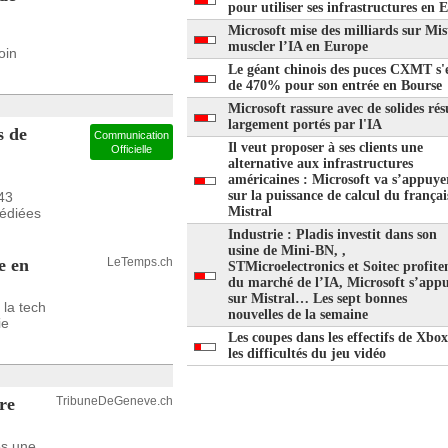
pour utiliser ses infrastructures en 
Microsoft mise des milliards sur Mis
muscler l’IA en Europe
oin
Le géant chinois des puces CXMT s'
de 470% pour son entrée en Bourse
Microsoft rassure avec de solides rés
largement portés par l'IA
 de
Communication
Il veut proposer à ses clients une
Officielle
alternative aux infrastructures
américaines : Microsoft va s’appuye
sur la puissance de calcul du françai
43
Mistral
dédiées
Industrie : Pladis investit dans son
usine de Mini-BN, ,
e en
LeTemps.ch
STMicroelectronics et Soitec profite
du marché de l’IA, Microsoft s’appu
sur Mistral… Les sept bonnes
la tech
nouvelles de la semaine
ie
Les coupes dans les effectifs de Xbox
les difficultés du jeu vidéo
re
TribuneDeGeneve.ch
ès une