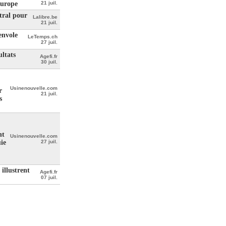
Europe
21 juil.
tral pour
Lalibre.be
21 juil.
envole
LeTemps.ch
27 juil.
ultats
Agefi.fr
30 juil.
Usinenouvelle.com
r
21 juil.
s
nt
Usinenouvelle.com
ie
27 juil.
 illustrent
Agefi.fr
07 juil.