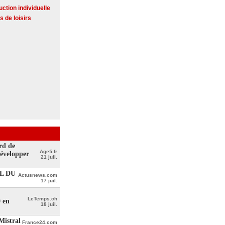
ction individuelle
s de loisirs
rd de
Agefi.fr
développer
21 juil.
L DU
Actusnews.com
17 juil.
LeTemps.ch
0 en
18 juil.
Mistral
France24.com