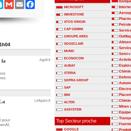
Banqu
senger
Skype
Gmail
Email
Facebook
Interne
MICROSOFT
Aerosp
WAVESTONE
Pharm
ATOS ORIGIN
Petrole
CAP GEMINI
Servic
Outilla
GROUPE ARES
Alimen
SOGECLAIR
11h04
Servic
MUNIC
Semi-c
ECONOCOM
Activit
 la
Agefi.fr
Explora
AUBAY
Chimie
ous
STERIA
Defen
res
SOPRA GROUP
Automo
SAP
Electr
Placem
IBM
 La
Lefigaro.fr
Chimie 
ALTEN
Mines 
ASSYSTEM
Equipe
Transp
l pour
Top Secteur proche
Fournis
OpenAI,
GOOGLE
Produit