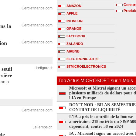
Constru
AMAZON
Cerclefinance.com
Produit
APPLE
INFINEON
ns la
Cerclefinance.com
ORANGE
FACEBOOK
ion
Cerclefinance.com
ZALANDO
AIRBNB
ELECTRONIC ARTS
STMICROELECTRONICS
 seuil
Lefigaro.fr
rsière
Top Actus MICROSOFT sur 1 Mois
éants
Microsoft et Mistral signent un acco
plusieurs milliards de dollars pour 
l'IA en Europe
DON'T NOD : BILAN SEMESTRIE
CONTRAT DE LIQUIDITÉ
Cerclefinance.com
L’IA a pris le contrôle de la bourse
américaine: 218 sociétés du S&P 50
dépendent, contre 38 en 2024
LeTemps.ch
IA : Microsoft signe un accord avec 
 de