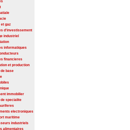
es
t
atiale
acie
 et gaz
es d'investissement
ge industriel
tation
es informatiques
onducteurs
es financieres
tion et production
 de base
se
biles
onique
ent immobilier
de specialite
auriferes
ments electroniques
ort maritime
seurs industriels
s alimentaires