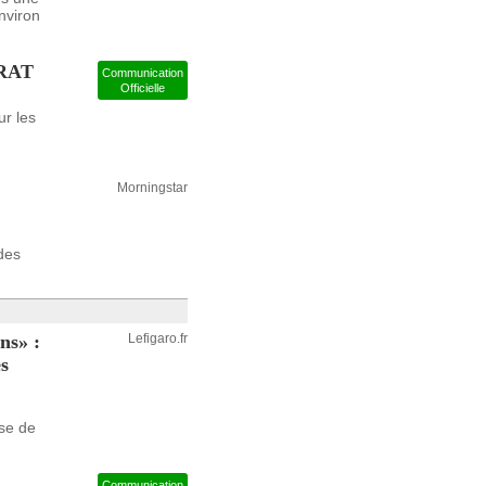
nviron
RAT
Communication
Officielle
ur les
Morningstar
des
ns» :
Lefigaro.fr
s
yse de
Communication