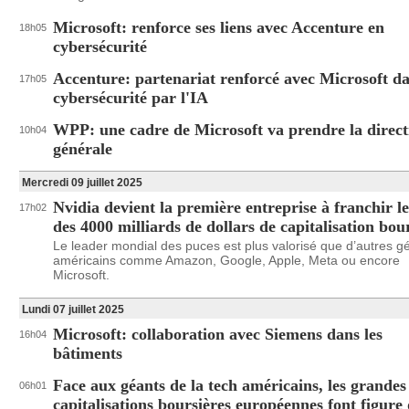
Microsoft: renforce ses liens avec Accenture en
18h05
cybersécurité
Accenture: partenariat renforcé avec Microsoft da
17h05
cybersécurité par l'IA
WPP: une cadre de Microsoft va prendre la direct
10h04
générale
Mercredi 09 juillet 2025
Nvidia devient la première entreprise à franchir le
17h02
des 4000 milliards de dollars de capitalisation bou
Le leader mondial des puces est plus valorisé que d’autres g
américains comme Amazon, Google, Apple, Meta ou encore
Microsoft.
Lundi 07 juillet 2025
Microsoft: collaboration avec Siemens dans les
16h04
bâtiments
Face aux géants de la tech américains, les grandes
06h01
capitalisations boursières européennes font figure