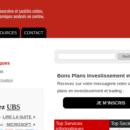
OURCES
CONTACT
iques
45
Bons Plans Investissement e
ormation
Recevez sur votre messagerie notre s
plans en investissement et trading :
JE M'INSCRIS
hez
UBS
 -
LIRE LA SUITE
Top Services
Top Sect
ws :
MICROSOFT
informatiques