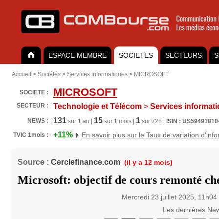
ESPACE MEMBRE
SOCIETES
SECTEURS
S
Accueil
>
Sociétés
>
Services informatiques
>
MICROSOFT
MICROSOFT
SOCIETE :
SECTEUR :
Technologie et Télécom
>
Services informat
131
15
1
NEWS :
sur 1 an |
sur 1 mois |
sur 72h |
ISIN : US59491810
+11%
En savoir plus sur le Taux de variation d'inf
TVIC 1mois :
Source :
Cerclefinance.com
(il y a 12 mois)
Microsoft: objectif de cours remonté c
Mercredi 23 juillet 2025, 11h04
Les dernières Ne