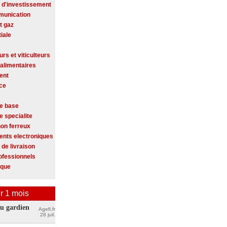
 d'investissement
munication
t gaz
iale
eurs et viticulteurs
 alimentaires
ent
ce
e base
e specialite
on ferreux
nts electroniques
 de livraison
ofessionnels
ique
r 1 mois
u gardien
Agefi.fr
28 juil.