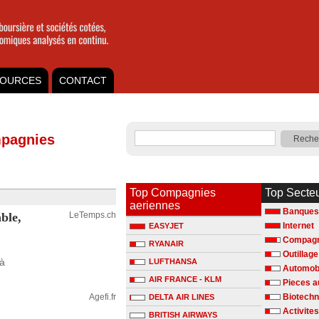
OURCES
CONTACT
pagnies
Top Compagnies
Top Secte
aeriennes
Banques
ble,
LeTemps.ch
Internet
EASYJET
Compagn
RYANAIR
Outillage
 à
LUFTHANSA
Automob
AIR FRANCE - KLM
Pieces a
Agefi.fr
Biotechn
DELTA AIR LINES
Activites
BRITISH AIRWAYS