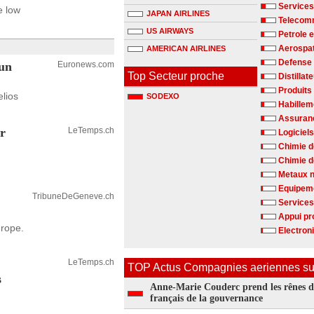
Services
e low
JAPAN AIRLINES
Telecom
US AIRWAYS
Petrole e
Aerospat
AMERICAN AIRLINES
Defense
 un
Euronews.com
Top Secteur proche
Distillat
Produits
elios
SODEXO
Habillem
Assuran
ur
LeTemps.ch
Logiciels
Chimie d
Chimie d
Metaux n
Equipeme
TribuneDeGeneve.ch
Services
Appui pr
urope.
Electron
LeTemps.ch
TOP Actus Compagnies aeriennes su
s
Anne-Marie Couderc prend les rênes d
français de la gouvernance