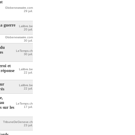
nt
Globenewswire.com
29 juil.
la guerre
Lalibre.be
20 juil.
Globenewswire.com
30 juil.
 du
LeTemps.ch
es
30 juil.
roi et
Lalibre.be
 réponse
22 juil.
our
Lalibre.be
rés
22 juil.
e,
 au
LeTemps.ch
 sur les
17 juil.
TribuneDeGeneve.ch
23 juil.
iards