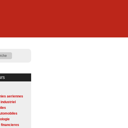
urs
ies aeriennes
 industriel
iles
utomobiles
ologie
 financieres