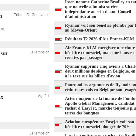
Ipsen nomme Catherine Bradley en ta
que nouvelle administratrice
indépendante au sein de son Conseil
n
TribuneDeGeneve.ch
d’administration
Ryanair voit son bénéfice plombé par 
ue,
au Moyen-Orient
Résultats T2 2026 d'Air France-KLM
Air France-KLM enregistre une chute
 sur
LeTemps.ch
bénéfice trimestriel, mais une hausse d
recettes par passager
Ryanair supprime cinq avions à Charle
deux millions de sièges en Belgique, en
à la taxe sur les billets d'avion
Pourquoi les arguments de Ryanair p
réduire ses vols en Belgique sont exagé
ux
Agefi.fr
Acteur majeur de la finance de l’ombr
Apollo Global Management, candidat
rachat d’EasyJet, marche toujours plus
terres des banques
.
Aviation européenne: Easyjet voit son
bénéfice trimestriel plonger de 70%
LeTemps.ch
EasyJet confirme son rachat à 6,6 mill