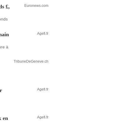
ds £,
Euronews.com
fonds
main
Agefi.fr
ure à
TribuneDeGeneve.ch
r
Agefi.fr
x en
Agefi.fr