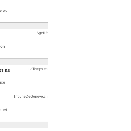
e au
Agefi.fr
ion
et ne
LeTemps.ch
ice
TribuneDeGeneve.ch
ouet