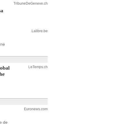
TribuneDeGeneve.ch
sa
Lalibre.be
une
lobal
LeTemps.ch
he
Euronews.com
e de