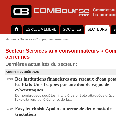
ESPACE MEMBRE
SOCIETES
SECTEURS
S
Accueil
>
Sociétés
>
Compagnies aeriennes
Secteur Services aux consommateurs
>
Com
aeriennes
Dernières actualités du secteur :
Vendredi 07 août 2026
Des institutions financières aux réseaux d’eau pota
19h01
les Etats-Unis frappés par une double vague de
cyberattaques
De nombreuses sociétés financières ont été attaquées grâce
l'exploitation, au téléphone, de la...
EasyJet choisit Apollo au terme de deux mois de
13h03
tractations