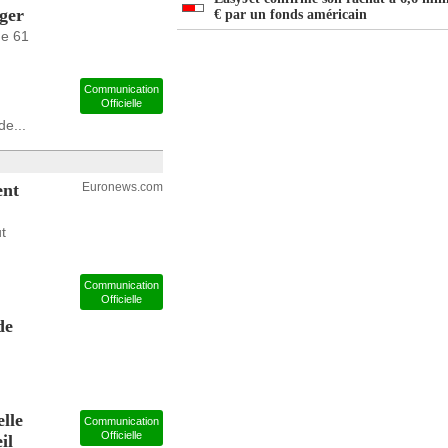
ager
€ par un fonds américain
de 61
Communication
Officielle
e...
ent
Euronews.com
t
Communication
Officielle
de
lle
Communication
Officielle
il