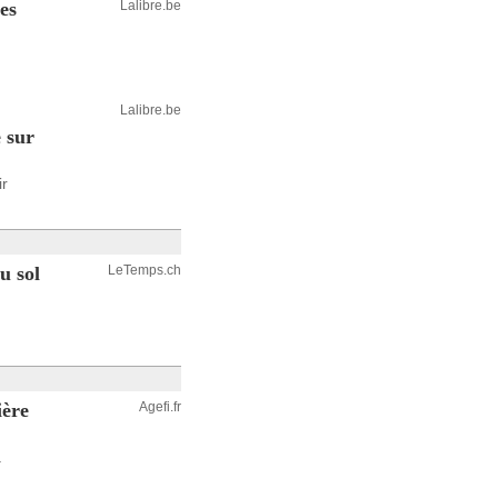
es
Lalibre.be
Lalibre.be
e sur
ir
u sol
LeTemps.ch
ière
Agefi.fr
a