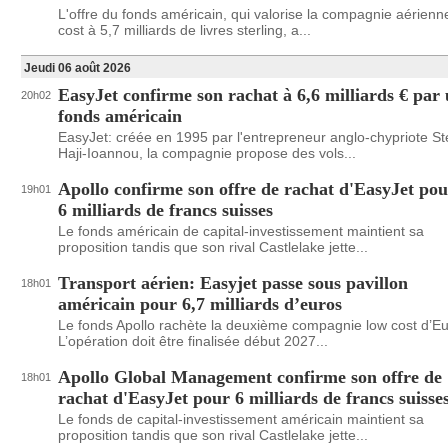
L'offre du fonds américain, qui valorise la compagnie aérienn
cost à 5,7 milliards de livres sterling, a...
Jeudi 06 août 2026
EasyJet confirme son rachat à 6,6 milliards € par
20h02
fonds américain
EasyJet: créée en 1995 par l'entrepreneur anglo-chypriote St
Haji-Ioannou, la compagnie propose des vols...
Apollo confirme son offre de rachat d'EasyJet po
19h01
6 milliards de francs suisses
Le fonds américain de capital-investissement maintient sa
proposition tandis que son rival Castlelake jette...
Transport aérien: Easyjet passe sous pavillon
18h01
américain pour 6,7 milliards d’euros
Le fonds Apollo rachète la deuxième compagnie low cost d’E
L’opération doit être finalisée début 2027...
Apollo Global Management confirme son offre de
18h01
rachat d'EasyJet pour 6 milliards de francs suisse
Le fonds de capital-investissement américain maintient sa
proposition tandis que son rival Castlelake jette...