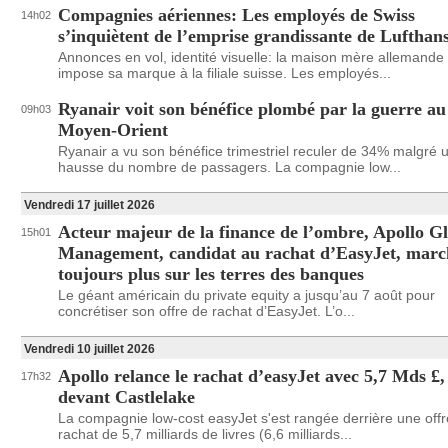
Compagnies aériennes: Les employés de Swiss
14h02
s’inquiètent de l’emprise grandissante de Lufthan
Annonces en vol, identité visuelle: la maison mère allemande
impose sa marque à la filiale suisse. Les employés...
Ryanair voit son bénéfice plombé par la guerre au
09h03
Moyen-Orient
Ryanair a vu son bénéfice trimestriel reculer de 34% malgré 
hausse du nombre de passagers. La compagnie low...
Vendredi 17 juillet 2026
Acteur majeur de la finance de l’ombre, Apollo G
15h01
Management, candidat au rachat d’EasyJet, marc
toujours plus sur les terres des banques
Le géant américain du private equity a jusqu’au 7 août pour
concrétiser son offre de rachat d’EasyJet. L’o...
Vendredi 10 juillet 2026
Apollo relance le rachat d’easyJet avec 5,7 Mds £,
17h32
devant Castlelake
La compagnie low-cost easyJet s'est rangée derrière une offr
rachat de 5,7 milliards de livres (6,6 milliards...