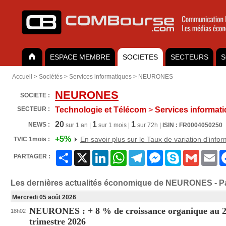
ESPACE MEMBRE
SOCIETES
SECTEURS
S
Accueil
>
Sociétés
>
Services informatiques
>
NEURONES
NEURONES
SOCIETE :
SECTEUR :
Technologie et Télécom
>
Services informat
20
1
1
NEWS :
sur 1 an |
sur 1 mois |
sur 72h |
ISIN : FR0004050250
+5%
En savoir plus sur le Taux de variation d'info
TVIC 1mois :
Partager
X
LinkedIn
WhatsApp
Telegram
Messenger
Skype
Gmail
Em
PARTAGER :
Les dernières actualités économique de NEURONES - P
Mercredi 05 août 2026
NEURONES : + 8 % de croissance organique au 
18h02
trimestre 2026