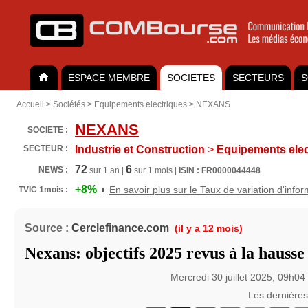
ESPACE MEMBRE
SOCIETES
SECTEURS
S
Accueil
>
Sociétés
>
Equipements electriques
>
NEXANS
NEXANS
SOCIETE :
SECTEUR :
Industrie et Construction
>
Equipements elec
72
6
NEWS :
sur 1 an |
sur 1 mois |
ISIN : FR0000044448
+8%
En savoir plus sur le Taux de variation d'info
TVIC 1mois :
Source :
Cerclefinance.com
(il y a 12 mois)
Nexans: objectifs 2025 revus à la hausse
Mercredi 30 juillet 2025, 09h04
Les dernière