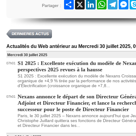
Partager
X
LinkedIn
WhatsApp
Telegram
Mes
Partager :
Actualités du Web antérieur au Mercredi 30 juillet 2025, 
Mercredi 30 juillet 2025
S1 2025 : Excellente exécution du modèle de Nexa
07h01
perspectives 2025 revues à la hausse
S1 2025 : Excellente exécution du modèle de Nexans Croiss
organique de +4,9 % tirée par la performance de nos activité
d'Électrification (croissance organique de +7,8...
Nexans annonce le départ de son Directeur Génér
07h01
Adjoint et Directeur Financier, et lance la recher
successeur pour le poste de Directeur Financier
Paris, le 30 juillet 2025 – Nexans annonce aujourd'hui que Je
Christophe Juillard quittera ses fonctions de Directeur Généra
et Directeur Financier dans les...