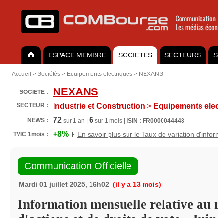
ESPACE MEMBRE
SOCIETES
SECTEURS
S
Accueil
>
Sociétés
>
Equipements electriques
>
NEXANS
NEXANS
SOCIETE :
SECTEUR :
Industrie et Construction
>
Equipements elec
72
6
NEWS :
sur 1 an |
sur 1 mois |
ISIN : FR0000044448
+8%
En savoir plus sur le Taux de variation d'info
TVIC 1mois :
Communication Officielle
Mardi 01 juillet 2025, 16h02
(il y a 13 mois)
Information mensuelle relative au