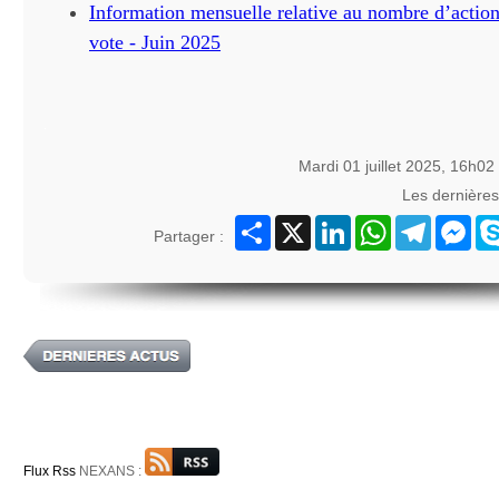
Information mensuelle relative au nombre d’actions
vote - Juin 2025
Mardi 01 juillet 2025, 16h02
Les dernière
Partager
X
LinkedIn
WhatsApp
Telegram
Mes
Partager :
Flux Rss
NEXANS :