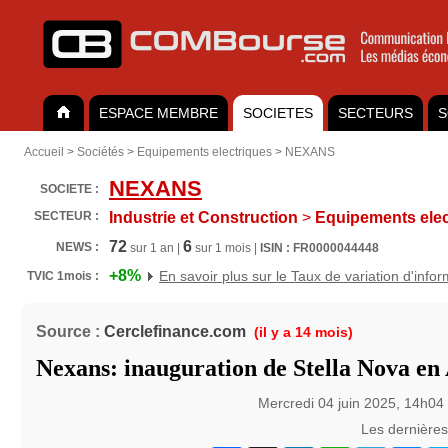
ESPACE MEMBRE
SOCIETES
SECTEURS
S
Accueil
>
Sociétés
>
Equipements electriques
>
NEXANS
NEXANS
SOCIETE :
SECTEUR :
Industrie et Construction
>
Equipements elec
72
6
NEWS :
sur 1 an |
sur 1 mois |
ISIN : FR0000044448
+8%
En savoir plus sur le Taux de variation d'info
TVIC 1mois :
Source :
Cerclefinance.com
(il y a 14 mois)
Nexans: inauguration de Stella Nova en
Mercredi 04 juin 2025, 14h04
Les dernière