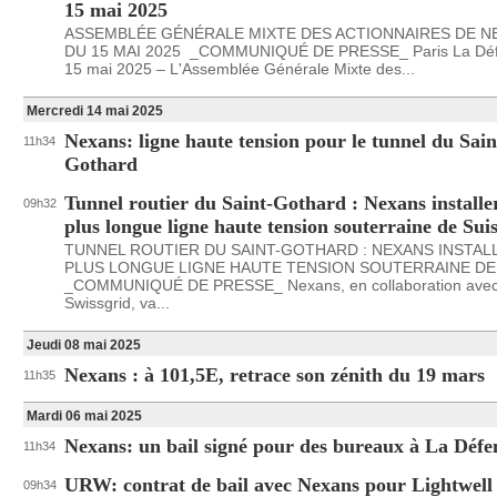
15 mai 2025
ASSEMBLÉE GÉNÉRALE MIXTE DES ACTIONNAIRES DE N
DU 15 MAI 2025 _COMMUNIQUÉ DE PRESSE_ Paris La Défe
15 mai 2025 – L'Assemblée Générale Mixte des...
Mercredi 14 mai 2025
Nexans: ligne haute tension pour le tunnel du Sain
11h34
Gothard
Tunnel routier du Saint-Gothard : Nexans installe
09h32
plus longue ligne haute tension souterraine de Sui
TUNNEL ROUTIER DU SAINT-GOTHARD : NEXANS INSTAL
PLUS LONGUE LIGNE HAUTE TENSION SOUTERRAINE DE
_COMMUNIQUÉ DE PRESSE_ Nexans, en collaboration ave
Swissgrid, va...
Jeudi 08 mai 2025
Nexans : à 101,5E, retrace son zénith du 19 mars
11h35
Mardi 06 mai 2025
Nexans: un bail signé pour des bureaux à La Défe
11h34
URW: contrat de bail avec Nexans pour Lightwell
09h34