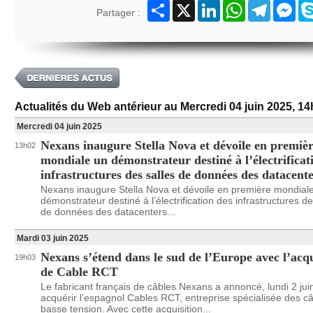
Partager
X
LinkedIn
WhatsApp
Telegram
Mes
Partager :
Actualités du Web antérieur au Mercredi 04 juin 2025, 1
Mercredi 04 juin 2025
Nexans inaugure Stella Nova et dévoile en premiè
13h02
mondiale un démonstrateur destiné à l’électrificat
infrastructures des salles de données des datacent
Nexans inaugure Stella Nova et dévoile en première mondial
démonstrateur destiné à l’électrification des infrastructures de
de données des datacenters...
Mardi 03 juin 2025
Nexans s’étend dans le sud de l’Europe avec l’acqu
19h03
de Cable RCT
Le fabricant français de câbles Nexans a annoncé, lundi 2 jui
acquérir l’espagnol Cables RCT, entreprise spécialisée des c
basse tension. Avec cette acquisition...