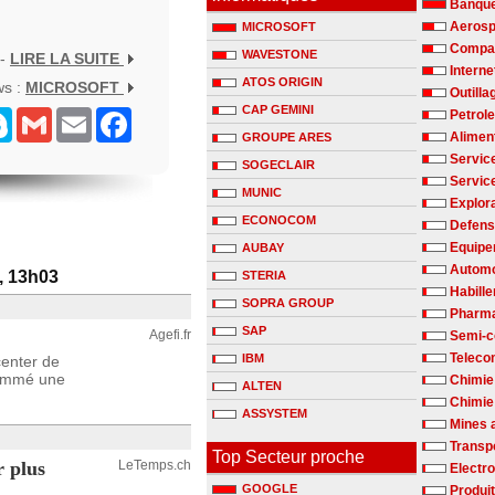
Banqu
Aerosp
MICROSOFT
Compag
WAVESTONE
 -
LIRE LA SUITE
Interne
ATOS ORIGIN
ws :
MICROSOFT
Outilla
CAP GEMINI
senger
Skype
Gmail
Email
Facebook
Petrole
Alimen
GROUPE ARES
Servic
SOGECLAIR
Servic
MUNIC
Explora
ECONOCOM
Defen
Equipe
AUBAY
Automo
, 13h03
STERIA
Habill
SOPRA GROUP
Pharm
SAP
Agefi.fr
Semi-c
Teleco
IBM
center de
rammé une
Chimie
ALTEN
Chimie 
ASSYSTEM
Mines 
Transp
Top Secteur proche
r plus
LeTemps.ch
Electr
GOOGLE
Produit