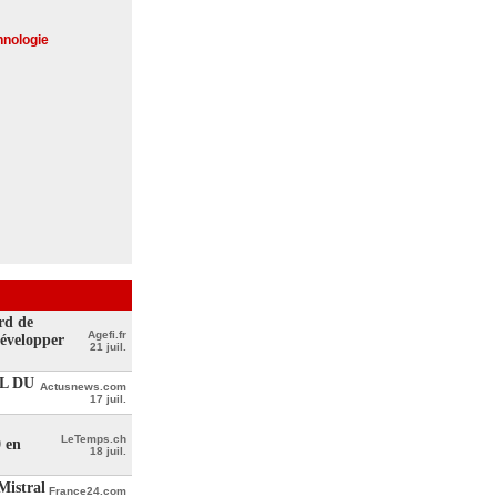
hnologie
rd de
Agefi.fr
développer
21 juil.
L DU
Actusnews.com
17 juil.
LeTemps.ch
0 en
18 juil.
Mistral
France24.com