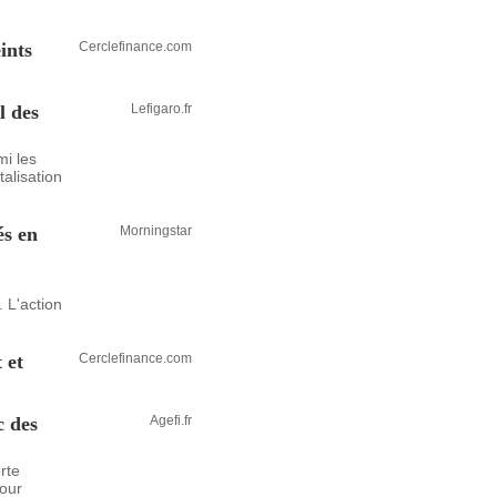
ints
Cerclefinance.com
l des
Lefigaro.fr
mi les
alisation
és en
Morningstar
 L'action
 et
Cerclefinance.com
c des
Agefi.fr
rte
pour