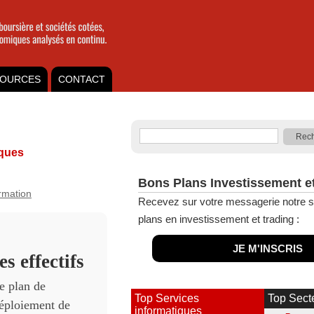
OURCES
CONTACT
iques
Bons Plans Investissement e
ormation
Recevez sur votre messagerie notre s
plans en investissement et trading :
JE M'INSCRIS
s effectifs
e plan de
Top Services
Top Sect
déploiement de
informatiques