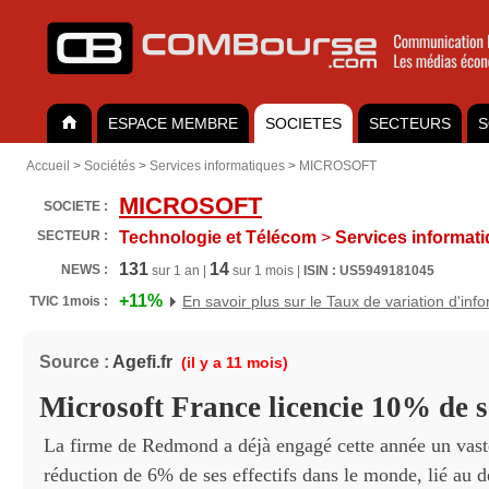
ESPACE MEMBRE
SOCIETES
SECTEURS
S
Accueil
>
Sociétés
>
Services informatiques
>
MICROSOFT
MICROSOFT
SOCIETE :
SECTEUR :
Technologie et Télécom
>
Services informat
131
14
NEWS :
sur 1 an |
sur 1 mois |
ISIN : US5949181045
+11%
En savoir plus sur le Taux de variation d'inf
TVIC 1mois :
Source :
Agefi.fr
(il y a 11 mois)
Microsoft France licencie 10% de se
La firme de Redmond a déjà engagé cette année un vast
réduction de 6% de ses effectifs dans le monde, lié au 