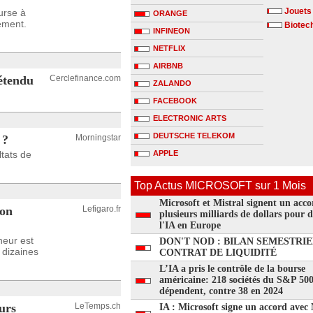
Jouets
urse à
ORANGE
ement.
Biotec
INFINEON
NETFLIX
AIRBNB
 étendu
Cerclefinance.com
ZALANDO
FACEBOOK
ELECTRONIC ARTS
DEUTSCHE TELEKOM
 ?
Morningstar
tats de
APPLE
Top Actus MICROSOFT sur 1 Mois
Microsoft et Mistral signent un acco
won
Lefigaro.fr
plusieurs milliards de dollars pour 
l'IA en Europe
neur est
DON'T NOD : BILAN SEMESTRIE
s dizaines
CONTRAT DE LIQUIDITÉ
L’IA a pris le contrôle de la bourse
américaine: 218 sociétés du S&P 50
dépendent, contre 38 en 2024
urs
LeTemps.ch
IA : Microsoft signe un accord avec 