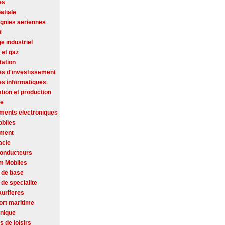
es
atiale
nies aeriennes
t
ge industriel
 et gaz
tation
es d'investissement
es informatiques
tion et production
se
ments electroniques
biles
ement
acie
onducteurs
m Mobiles
 de base
de specialite
auriferes
ort maritime
onique
s de loisirs