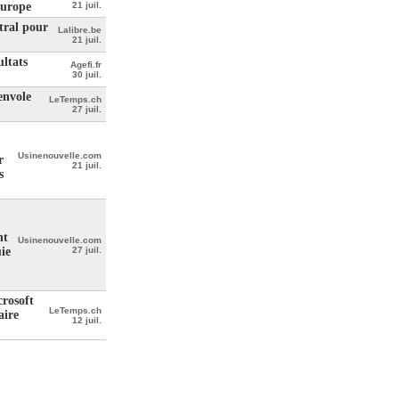
Europe
21 juil.
tral pour
Lalibre.be
21 juil.
ultats
Agefi.fr
30 juil.
envole
LeTemps.ch
27 juil.
Usinenouvelle.com
r
21 juil.
s
nt
Usinenouvelle.com
ie
27 juil.
crosoft
LeTemps.ch
aire
12 juil.