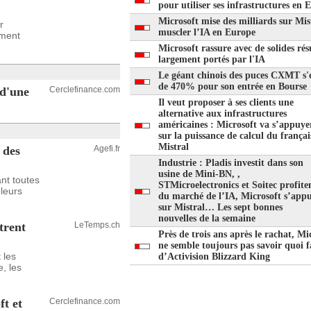
pour utiliser ses infrastructures en 
Microsoft mise des milliards sur Mis
r
muscler l’IA en Europe
ement
Microsoft rassure avec de solides rés
largement portés par l'IA
Le géant chinois des puces CXMT s'
de 470% pour son entrée en Bourse
 d'une
Cerclefinance.com
Il veut proposer à ses clients une
alternative aux infrastructures
américaines : Microsoft va s’appuye
sur la puissance de calcul du françai
Mistral
 des
Agefi.fr
Industrie : Pladis investit dans son
usine de Mini-BN, ,
nt toutes
STMicroelectronics et Soitec profite
 leurs
du marché de l’IA, Microsoft s’appu
sur Mistral… Les sept bonnes
nouvelles de la semaine
trent
LeTemps.ch
Près de trois ans après le rachat, Mi
ne semble toujours pas savoir quoi f
 les
d’Activision Blizzard King
, les
ft et
Cerclefinance.com