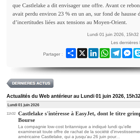
que Castlelake a dit envisager une offre. Avant ce rebond
avait perdu environ 23 % en un an, sur fond de hausse d
d’incertitudes liées aux tensions au Moyen-Orient.
Lundi 01 juin 2026, 15h32
Les dernières
Partager
X
LinkedIn
WhatsApp
Telegram
Mes
Partager :
Actualités du Web antérieur au Lundi 01 juin 2026, 15h3
Lundi 01 juin 2026
Castlelake s'intéresse à EasyJet, dont le titre grim
11h32
Bourse
La compagnie low-cost britannique a indiqué lundi qu'elle
examinerait toute offre de rachat de la société d'investisseme
américaine Castlelake, qui a jusqu'au 26 juin pour...