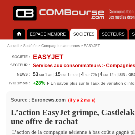
ESPACE MEMBRE
SOCIETES
SECTEURS
S
Accueil
>
Sociétés
>
Compagnies aeriennes
>
EASYJET
EASYJET
SOCIETE :
SECTEUR :
Services aux consommateurs
>
Compagnies 
53
15
4
4
NEWS :
sur 1 an |
sur 1 mois |
sur 72h |
sur 12h |
ISIN : G
+28%
En savoir plus sur le Taux de variation d'inf
TVIC 1mois :
Source :
Euronews.com
(il y a 2 mois)
L’action EasyJet grimpe, Castlelak
une offre de rachat
L’action de la compagnie aérienne à bas coût a gagné p