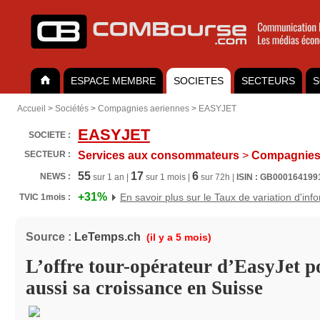
ESPACE MEMBRE
SOCIETES
SECTEURS
S
Accueil
>
Sociétés
>
Compagnies aeriennes
>
EASYJET
EASYJET
SOCIETE :
SECTEUR :
Services aux consommateurs
>
Compagnies 
55
17
6
NEWS :
sur 1 an |
sur 1 mois |
sur 72h |
ISIN : GB000164199
+31%
En savoir plus sur le Taux de variation d'inf
TVIC 1mois :
Source :
LeTemps.ch
(il y a 5 mois)
L’offre tour-opérateur d’EasyJet p
aussi sa croissance en Suisse