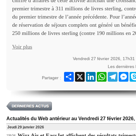
chiffre d’affaires de cette activité affichait une croiss
premier trimestre à 311 millions de livres sterling, cont
du premier trimestre de l’année précédente. Pour l’année
de réservation de séjours complets ont généré un bénéfi
250 millions de livres sterling (contre 190 millions en 2
Voir plus
Vendredi 27 février 2026, 17h31
Les dernières
Partager
X
LinkedIn
WhatsApp
Telegram
Mes
Partager :
Actualités du Web antérieur au Vendredi 27 février 2026
Jeudi 29 janvier 2026
Wizz Air et EasyJet affichent des résultats trimestr
19h34