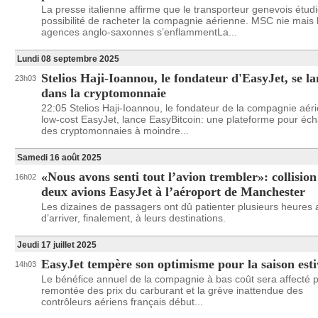
La presse italienne affirme que le transporteur genevois étudi
possibilité de racheter la compagnie aérienne. MSC nie mais 
agences anglo-saxonnes s’enflammentLa...
Lundi 08 septembre 2025
Stelios Haji-Ioannou, le fondateur d'EasyJet, se l
23h03
dans la cryptomonnaie
22:05 Stelios Haji-Ioannou, le fondateur de la compagnie aér
low-cost EasyJet, lance EasyBitcoin: une plateforme pour éc
des cryptomonnaies à moindre...
Samedi 16 août 2025
«Nous avons senti tout l’avion trembler»: collision
16h02
deux avions EasyJet à l’aéroport de Manchester
Les dizaines de passagers ont dû patienter plusieurs heures 
d’arriver, finalement, à leurs destinations.
Jeudi 17 juillet 2025
EasyJet tempère son optimisme pour la saison esti
14h03
Le bénéfice annuel de la compagnie à bas coût sera affecté p
remontée des prix du carburant et la grève inattendue des
contrôleurs aériens français début...