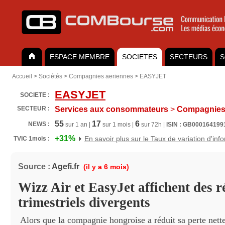
ESPACE MEMBRE
SOCIETES
SECTEURS
S
Accueil
>
Sociétés
>
Compagnies aeriennes
>
EASYJET
EASYJET
SOCIETE :
SECTEUR :
Services aux consommateurs
>
Compagnies 
55
17
6
NEWS :
sur 1 an |
sur 1 mois |
sur 72h |
ISIN : GB000164199
+31%
En savoir plus sur le Taux de variation d'inf
TVIC 1mois :
Source :
Agefi.fr
(il y a 6 mois)
Wizz Air et EasyJet affichent des r
trimestriels divergents
Alors que la compagnie hongroise a réduit sa perte net