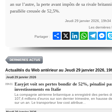
an sur l’autre, la perte avant impôts de sa rivale britann
parallèle creusée de 52,5%.
Jeudi 29 janvier 2026, 19h34
Les dernières
Partager
X
LinkedIn
WhatsApp
Telegram
Mes
Partager :
Actualités du Web antérieur au Jeudi 29 janvier 2026, 1
Jeudi 29 janvier 2026
Easyjet voit ses pertes bondir de 52%, pénalisé pa
09h31
investissements en Italie
La compagnie aérienne britannique a enregistré des pertes d
107,4 millions d’euros sur son dernier trimestre, en hausse 
sur un an. Le transporteur low cost attribue...