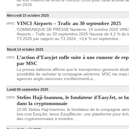
de 450 millions de livres à l’horizon 2030 pour cette activité l
en 2019.
Mercredi 15 octobre 2025
VINCI Airports – Trafic au 30 septembre 2025
18h01
COMMUNIQUE DE PRESSE Nanterre, 15 octobre 2025 VINC
Airports – Trafic au 30 septembre 2025 Hausse de 4,2 % du tr
T3 2025 par rapport au T3 2024 ; +3,6 % en septembre...
Mardi 14 octobre 2025
L’action d’Easyjet enfle suite à une rumeur de rep
13h01
par MSC
La presse italienne affirme que le transporteur genevois étudi
possibilité de racheter la compagnie aérienne. MSC nie mais 
agences anglo-saxonnes s’enflammentLa...
Lundi 08 septembre 2025
Stelios Haji-Ioannou, le fondateur d'EasyJet, se l
23h03
dans la cryptomonnaie
22:05 Stelios Haji-Ioannou, le fondateur de la compagnie aér
low-cost EasyJet, lance EasyBitcoin: une plateforme pour éc
des cryptomonnaies à moindre...