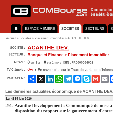
ESPACE MEMBRE
SOCIETES
SECTEURS
S
Accueil
>
Sociétés
>
Placement immobilier
>
ACANTHE DEV.
ACANTHE DEV.
SOCIETE :
SECTEUR :
Banque et Finance
>
Placement immobilier
8
0
NEWS :
sur 1 an |
sur 1 mois |
ISIN : FR0000064602
0%
En savoir plus sur le Taux de variation d'inform
TVIC 1mois :
Partager
X
LinkedIn
WhatsApp
Telegram
Messenger
Skype
Gmail
Em
PARTAGER :
Les dernières actualités économique de ACANTHE DEV.
Lundi 15 juin 2026
Acanthe Developpement : Communiqué de mise à
12h31
disposition du rapport sur le gouvernment d'entre