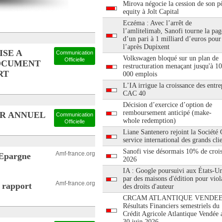
Mirova négocie la cession de son pô
equity à Jolt Capital
Eczéma : Avec l’arrêt de
l’amlitelimab, Sanofi tourne la pag
d’un pari à 1 milliard d’euros pour
l’après Dupixent
ISE A
Communication
Volkswagen bloqué sur un plan de
Officielle
DOCUMENT
restructuration menaçant jusqu'à 1
RT
000 emplois
L’IA irrigue la croissance des entre
CAC 40
Décision d’exercice d’option de
remboursement anticipé (make-
ER ANNUEL
Communication
whole redemption)
Officielle
Liane Santenero rejoint la Société
service international des grands cli
Sanofi vise désormais 10% de croi
Amf-france.org
 Epargne
2026
IA : Google poursuivi aux États-Un
par des maisons d'édition pour viol
Amf-france.org
 rapport
des droits d'auteur
CRCAM ATLANTIQUE VENDEE
Résultats Financiers semestriels du
Crédit Agricole Atlantique Vendée 
30 juin 2026