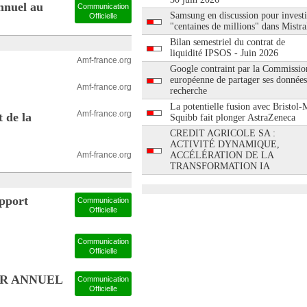
nnuel au
Communication
Samsung en discussion pour investi
Officielle
"centaines de millions" dans Mistra
Bilan semestriel du contrat de
liquidité IPSOS - Juin 2026
Amf-france.org
Google contraint par la Commissio
européenne de partager ses données
Amf-france.org
recherche
La potentielle fusion avec Bristol-
Amf-france.org
 de la
Squibb fait plonger AstraZeneca
CREDIT AGRICOLE SA :
ACTIVITÉ DYNAMIQUE,
Amf-france.org
ACCÉLÉRATION DE LA
TRANSFORMATION IA
pport
Communication
Officielle
Communication
Officielle
ER ANNUEL
Communication
Officielle