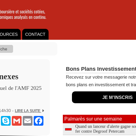
OURCES
CONTACT
Bons Plans Investissement
nexes
Recevez sur votre messagerie notr
bons plans en investissement et tra
nuel de l'AMF 2025
JE M'INSCRIS
 14h30 -
LIRE LA SUITE
ram
Messenger
Skype
Gmail
Email
Facebook
Palmarès sur une semaine
Quand un lanceur d'alerte gagne so
fer contre Degroof Petercam