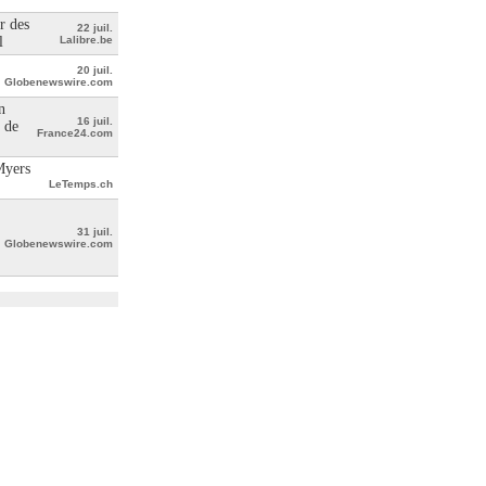
r des
22 juil.
l
Lalibre.be
20 juil.
Globenewswire.com
n
16 juil.
 de
France24.com
Myers
LeTemps.ch
31 juil.
Globenewswire.com