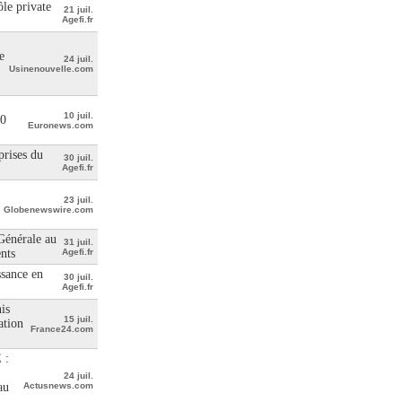
le private
21 juil.
Agefi.fr
e
24 juil.
Usinenouvelle.com
10 juil.
00
Euronews.com
prises du
30 juil.
Agefi.fr
23 juil.
Globenewswire.com
 Générale au
31 juil.
ents
Agefi.fr
ssance en
30 juil.
Agefi.fr
is
15 juil.
ation
France24.com
 :
24 juil.
au
Actusnews.com