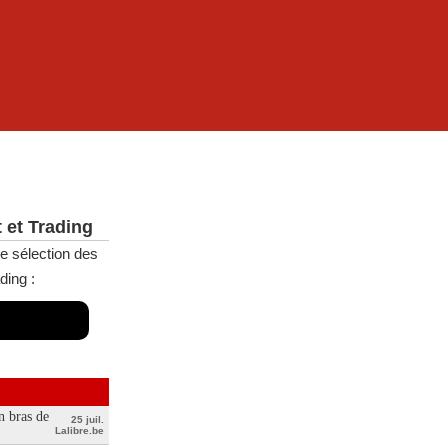
 et Trading
e sélection des
ding :
n bras de
25 juil.
Lalibre.be