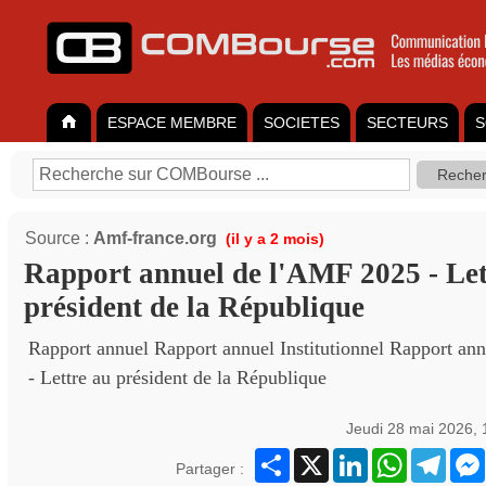
ESPACE MEMBRE
SOCIETES
SECTEURS
S
Source :
Amf-france.org
(il y a 2 mois)
Rapport annuel de l'AMF 2025 - Let
président de la République
Rapport annuel Rapport annuel Institutionnel Rapport an
- Lettre au président de la République
Jeudi 28 mai 2026,
Partager
X
LinkedIn
WhatsApp
Teleg
Partager :