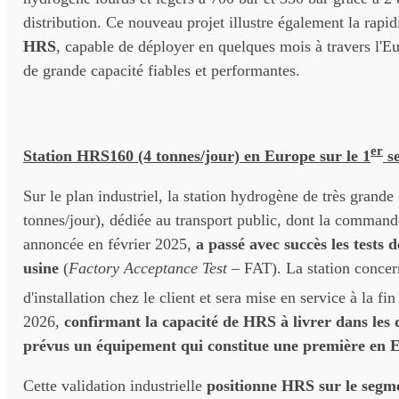
distribution. Ce nouveau projet illustre également la rapid
HRS
, capable de déployer en quelques mois à travers l'E
de grande capacité fiables et performantes.
er
Station HRS160 (4 tonnes/jour) en Europe sur le 1
se
Sur le plan industriel, la station hydrogène de très grande
tonnes/jour), dédiée au transport public, dont la command
annoncée en février 2025,
a passé avec succès les tests 
usine
(
Factory Acceptance Test
– FAT). La station concer
d'installation chez le client et sera mise en service à la fin
2026,
confirmant la capacité de HRS à livrer dans les d
prévus un équipement qui constitue une première en 
Cette validation industrielle
positionne HRS sur le segm