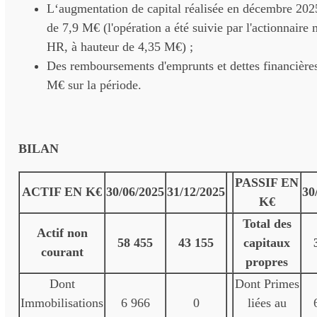
L‘augmentation de capital réalisée en décembre 202
de 7,9 M€ (l'opération a été suivie par l'actionnaire
HR, à hauteur de 4,35 M€) ;
Des remboursements d'emprunts et dettes financières
M€ sur la période.
BILAN
PASSIF EN
ACTIF EN K€
30/06/2025
31/12/2025
30
K€
Total des
Actif non
58 455
43 155
capitaux
courant
propres
Dont
Dont Primes
Immobilisations
6 966
0
liées au