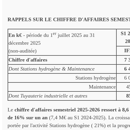
RAPPELS SUR LE CHIFFRE D'AFFAIRES SEMESTR
S1 
er
En k€
- période du 1
juillet 2025 au 31
2
décembre 2025
I
(non-auditée)
Chiffre d'affaires
7 
Dont Stations hydrogène & Maintenance
6 
Stations hydrogène
6 
Maintenance
4
Dont Tuyauterie industrielle et autres
8
Le
chiffre d'affaires semestriel 2025-2026 ressort à 8,
de 16% sur un an
(7,4 M€ au S1 2024-2025). La croissa
portée par l'activité Stations hydrogène ( 21%) et la progr