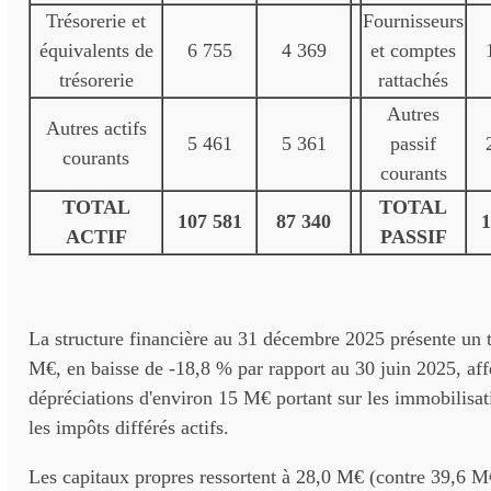
Trésorerie et
Fournisseurs
équivalents de
6 755
4 369
et comptes
trésorerie
rattachés
Autres
Autres actifs
5 461
5 361
passif
courants
courants
TOTAL
TOTAL
107 581
87 340
1
ACTIF
PASSIF
La structure financière au 31 décembre 2025 présente un to
M€, en baisse de -18,8 % par rapport au 30 juin 2025, aff
dépréciations d'environ 15 M€ portant sur les immobilisati
les impôts différés actifs.
Les capitaux propres ressortent à 28,0 M€ (contre 39,6 M