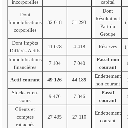
incorporelles
capital
Dont
Dont
Résultat net
Immobilisations
32 018
31 293
(
Part du
corporelles
Groupe
Dont Impôts
11 078
4 418
Réserves
(
Différés Actifs
Immobilisations
Passif non
7 104
7 040
financières
courant
Endettement
Actif courant
49 126
44 185
non courant
Stocks et en-
Passif
9 476
7 346
cours
courant
Clients et
Endettement
comptes
27 435
27 110
courant
rattachés