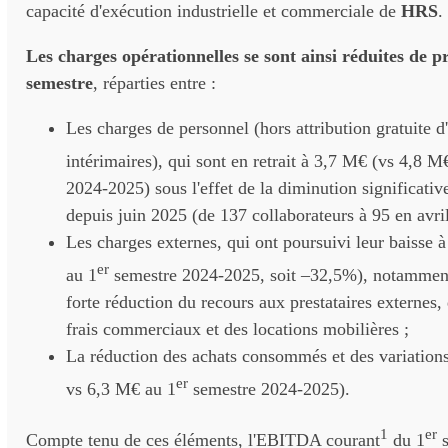
capacité d'exécution industrielle et commerciale de
HRS
.
Les charges opérationnelles se sont ainsi réduites de p
semestre
, réparties entre :
Les charges de personnel (hors attribution gratuite 
intérimaires), qui sont en retrait à 3,7 M€ (vs 4,8 M
2024-2025) sous l'effet de la diminution significative
depuis juin 2025 (de 137 collaborateurs à 95 en avri
Les charges externes, qui ont poursuivi leur baisse
er
au 1
semestre 2024-2025, soit –32,5%), notamment
forte réduction du recours aux prestataires externes, 
frais commerciaux et des locations mobilières ;
La réduction des achats consommés et des variation
er
vs 6,3 M€ au 1
semestre 2024-2025).
1
er
Compte tenu de ces éléments, l'EBITDA courant
du 1
s