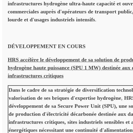
infrastructures hydrogène ultra-haute capacité et ouvr
commerciales auprès d'opérateurs de transport public,
lourde et d'usages industriels intensifs
.
DÉVELOPPEMENT EN COURS
HRS accélère le développement de sa solution de produ
hydrogène haute puissance (SPU 1 MW) destinée aux d
infrastructures critiques
Dans le cadre de sa stratégie de diversification techno
valorisation de ses briques d'expertise hydrogène
,
HRS
développement de sa Secure Power Unit (SPU), une so
de production d'électricité décarbonée destinée aux da
infrastructures critiques, sites industriels sensibles et
énergétiques nécessitant une continuité d'alimentation