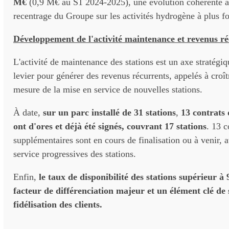
M€
(0,9 M€ au S1 2024-2025), une évolution cohérente av
recentrage du Groupe sur les activités hydrogène à plus fo
Développement de l'activité maintenance et revenus r
L'activité de maintenance des stations est un axe stratégi
levier pour générer des revenus récurrents, appelés à croîtr
mesure de la mise en service de nouvelles stations.
À date,
sur un parc installé de 31 stations
,
13 contrats
ont d'ores et déjà été signés, couvrant 17 stations
. 13 c
supplémentaires sont en cours de finalisation ou à venir, 
service progressives des stations.
Enfin,
le taux de disponibilité des stations supérieur 
facteur de différenciation majeur et un élément clé de s
fidélisation des clients.