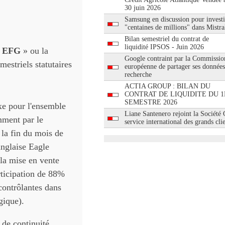
30 juin 2026
Samsung en discussion pour investi
"centaines de millions" dans Mistra
Bilan semestriel du contrat de
liquidité IPSOS - Juin 2026
«
EFG
» ou la
Google contraint par la Commissio
mestriels statutaires
européenne de partager ses données
recherche
ACTIA GROUP : BILAN DU
CONTRAT DE LIQUIDITE DU 1
SEMESTRE 2026
xe pour l'ensemble
Liane Santenero rejoint la Société
mment par le
service international des grands cli
la fin du mois de
anglaise Eagle
la mise en vente
rticipation de 88%
 contrôlantes dans
gique).
 de continuité