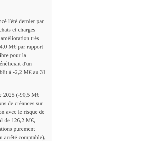
é l'été dernier par
chats et charges
 amélioration très
44,0 M€ par rapport
ibre pour la
néficiait d'un
ablit à -2,2 M€ au 31
re 2025 (-90,5 M€
ons de créances sur
on avec le risque de
tal de 126,2 M€,
rations purement
n arrêté comptable),