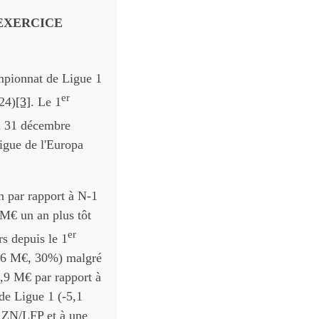
EXERCICE
pionnat de Ligue 1
er
24)
[3]
. Le 1
au 31 décembre
ligue de l'Europa
on par rapport à N-1
M€ un an plus tôt
er
rs depuis le 1
0,6 M€, 30%) malgré
6,9 M€ par rapport à
de Ligue 1 (-5,1
DAZN/LFP et à une