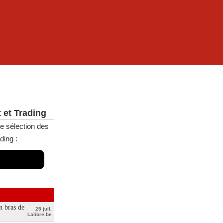
 et Trading
e sélection des
ding :
n bras de
25 juil.
Lalibre.be