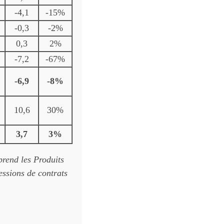
-4,1
-15%
-0,3
-2%
0,3
2%
-7,2
-67%
-6,9
-8%
10,6
30%
3,7
3%
prend les Produits
cessions de contrats