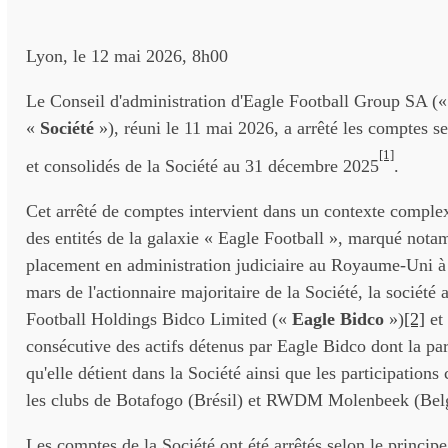
Lyon, le 12 mai 2026, 8h00
Le Conseil d'administration d'Eagle Football Group SA (
«
Société
»), réuni le 11 mai 2026, a arrêté les comptes se
[1]
et consolidés de la Société au 31 décembre 2025
.
Cet arrêté de comptes intervient dans un contexte comple
des entités de la galaxie « Eagle Football », marqué nota
placement en administration judiciaire au Royaume-Uni à 
mars de l'actionnaire majoritaire de la Société, la société 
Football Holdings Bidco Limited («
Eagle Bidco
»)
[2]
et 
consécutive des actifs détenus par Eagle Bidco dont la pa
qu'elle détient dans la Société ainsi que les participations
les clubs de Botafogo (Brésil) et RWDM Molenbeek (Bel
Les comptes de la Société ont été arrêtés selon le principe