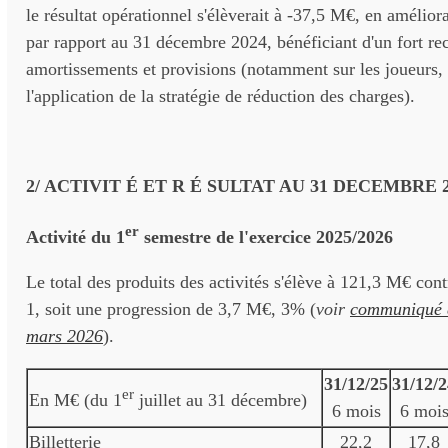
le résultat opérationnel s'élèverait à -37,5 M€, en amélio
par rapport au 31 décembre 2024, bénéficiant d'un fort rec
amortissements et provisions (notamment sur les joueurs,
l'application de la stratégie de réduction des charges).
2/ ACTIVIT É ET R É SULTAT AU 31 DECEMBRE 
er
Activité du 1
semestre de l'exercice 2025/2026
Le total des produits des activités s'élève à 121,3 M€ co
1, soit une progression de 3,7 M€, 3% (
voir
communiqué d
mars 2026
).
31/12/25
31/12/2
er
En M€ (du 1
juillet au 31 décembre)
6 mois
6 moi
Billetterie
22,2
17,8