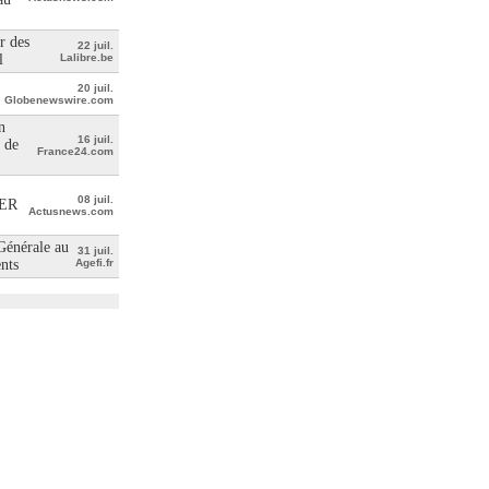
r des
22 juil.
l
Lalibre.be
20 juil.
Globenewswire.com
n
16 juil.
 de
France24.com
08 juil.
ER
Actusnews.com
 Générale au
31 juil.
ents
Agefi.fr