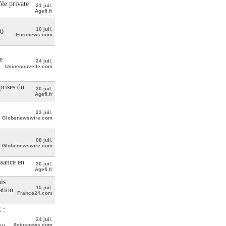
le private
21 juil.
Agefi.fr
10 juil.
00
Euronews.com
e
24 juil.
Usinenouvelle.com
prises du
30 juil.
Agefi.fr
23 juil.
Globenewswire.com
08 juil.
Globenewswire.com
ssance en
30 juil.
Agefi.fr
is
15 juil.
ation
France24.com
 :
24 juil.
au
Actusnews.com