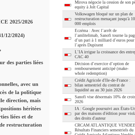
Mirova négocie la cession de son pô
equity à Jolt Capital
Volkswagen bloqué sur un plan de
restructuration menaçant jusqu'à 1
E 2025/2026
000 emplois
Eczéma : Avec l’arrêt de
31/12/2024)
l’amlitelimab, Sanofi tourne la pag
d’un pari à 1 milliard d’euros pour
l’après Dupixent
,
L’IA irrigue la croissance des entre
CAC 40
r des parties liées
Décision d’exercice d’option de
remboursement anticipé (make-
whole redemption)
Crédit Agricole d'Ile-de-France :
onnelles, avec un
bilan semestriel du contrat de
liquidité au au 30 juin 2026
cès de la politique
Sanofi vise désormais 10% de croi
le direction, mais
2026
xpositions héritées
IA : Google poursuivi aux États-Un
par des maisons d'édition pour viol
ies liées et de
des droits d'auteur
 de restructuration
CRCAM ATLANTIQUE VENDEE
Résultats Financiers semestriels du
Crédit Agricole Atlantique Vendée 