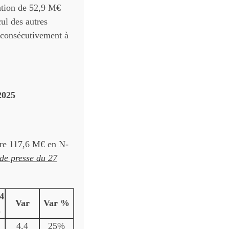
ration de 52,9 M€
ul des autres
 consécutivement à
2025
ntre 117,6 M€ en N-
e presse du 27
4
Var
Var %
s
4,4
25%