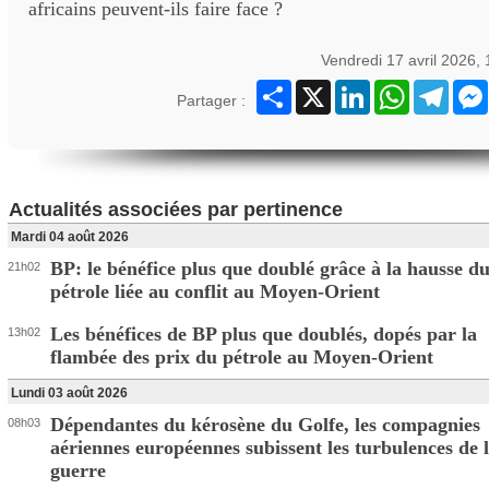
africains peuvent-ils faire face ?
Vendredi 17 avril 2026,
Partager
X
LinkedIn
WhatsApp
Teleg
Partager :
Actualités associées par pertinence
Mardi 04 août 2026
BP: le bénéfice plus que doublé grâce à la hausse d
21h02
pétrole liée au conflit au Moyen-Orient
Les bénéfices de BP plus que doublés, dopés par la
13h02
flambée des prix du pétrole au Moyen-Orient
Lundi 03 août 2026
Dépendantes du kérosène du Golfe, les compagnies
08h03
aériennes européennes subissent les turbulences de 
guerre