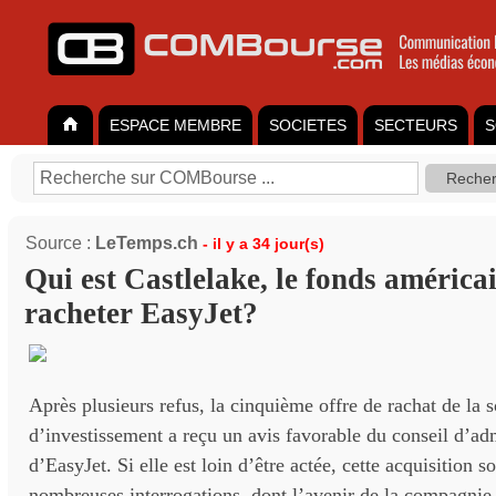
ESPACE MEMBRE
SOCIETES
SECTEURS
S
Source :
LeTemps.ch
- il y a 34 jour(s)
Qui est Castlelake, le fonds américa
racheter EasyJet?
Après plusieurs refus, la cinquième offre de rachat de la 
d’investissement a reçu un avis favorable du conseil d’ad
d’EasyJet. Si elle est loin d’être actée, cette acquisition s
nombreuses interrogations, dont l’avenir de la compagni