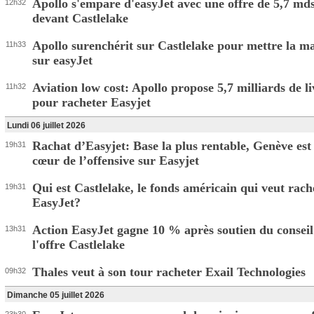
Apollo s'empare d'easyJet avec une offre de 5,7 mds
12h32
devant Castlelake
Apollo surenchérit sur Castlelake pour mettre la m
11h33
sur easyJet
Aviation low cost: Apollo propose 5,7 milliards de li
11h32
pour racheter Easyjet
Lundi 06 juillet 2026
Rachat d’Easyjet: Base la plus rentable, Genève est
19h31
cœur de l’offensive sur Easyjet
Qui est Castlelake, le fonds américain qui veut rach
19h31
EasyJet?
Action EasyJet gagne 10 % après soutien du conseil
13h31
l'offre Castlelake
Thales veut à son tour racheter Exail Technologies
09h32
Dimanche 05 juillet 2026