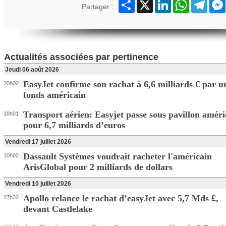
Partager
X
LinkedIn
WhatsApp
Teleg
Partager :
Actualités associées par pertinence
Jeudi 06 août 2026
EasyJet confirme son rachat à 6,6 milliards € par u
20h02
fonds américain
Transport aérien: Easyjet passe sous pavillon améri
18h01
pour 6,7 milliards d’euros
Vendredi 17 juillet 2026
Dassault Systèmes voudrait racheter l'américain
10h02
ArisGlobal pour 2 milliards de dollars
Vendredi 10 juillet 2026
Apollo relance le rachat d’easyJet avec 5,7 Mds £,
17h32
devant Castlelake