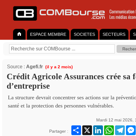
ESPACE MEMBRE
SOCIETES
SECTEURS
S
Source :
Agefi.fr
(il y a 2 mois)
Crédit Agricole Assurances crée sa 
d’entreprise
La structure devrait concentrer ses actions sur la préventi
santé et la protection des personnes vulnérables.
Mardi 12 mai 2026,
Partager
X
LinkedIn
WhatsApp
Teleg
Partager :