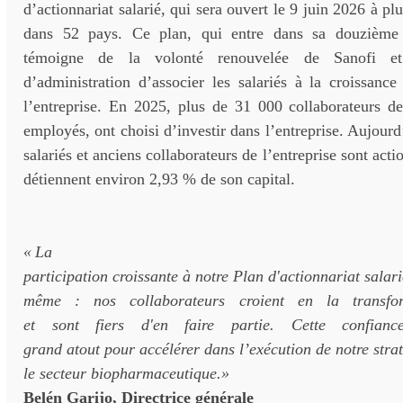
d’actionnariat salarié, qui sera ouvert le 9 juin 2026 à pl
dans 52 pays. Ce plan, qui entre dans sa douzième 
témoigne de la volonté renouvelée de Sanofi e
d’administration d’associer les salariés à la croissance
l’entreprise. En 2025, plus de 31 000 collaborateurs 
employés, ont choisi d’investir dans l’entreprise. Aujourd
salariés et anciens collaborateurs de l’entreprise sont acti
détiennent environ 2,93 % de son capital.
«
La
participation
croissante
à
notre
Plan
d'actionnariat
salari
même
:
nos
collaborateurs
croient
en
la transfor
et
sont
fiers
d'en
faire
partie
. Cette
confianc
grand
atout
pour
accélérer
dans
l’exécution
de
notre
str
a
le
secteur
biopharmaceutique.
»
Belén
Garijo
,
Directrice générale