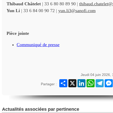
Thibaud Châtelet
| 33 6 80 80 89 90 |
thibaud.chatelet@
Yun Li
| 33 6 84 00 90 72 |
yun.li3@sanofi.com
Pièce jointe
Communiqué de presse
Jeudi 04 juin 2026,
Partager
X
LinkedIn
WhatsApp
Teleg
Partager :
Actualités associées par pertinence