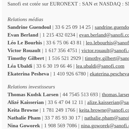
Sanofi est cotée sur EURONEXT : SAN et NASDAQ : S
Relations
médias
Sandrine
Guendoul
| 33 6 25 09 14 25 |
sandrine.guend
Evan Berland
| 1 215 432 0234 |
evan.berland@sanofi.
Léo Le
Bourhis
| 33 6 75 06 43 81 |
leo.lebourhis@sano
Victor Rouault
| 1 617 356 4751 |
victor.rouault@sanofi
Timothy Gilbert
| 1 516 521 2929 |
timothy.gilbert@san
Léa Ubaldi
| 33 6 30 19 66 46 |
lea.ubaldi@sanofi.com
Ekaterina Pesheva
| 1 410 926 6780 |
ekaterina.pesche
Relations
investisseurs
Thomas Kudsk Larsen
| 44 7545 513 693 |
thomas.lars
Alizé
Kaisserian
| 33 6 47 04 12 11 |
alize.kaisserian@s
Keita Browne
| 1 781 249 1766 |
keita.browne@sanofi.
Nathalie Pham
| 33 7 85 93 30 17 |
nathalie.pham@sano
Nina
Goworek
| 1 908 569 7086 |
nina.goworek@sanofi