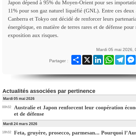
Japon dépend à 95% du Moyen-Orient pour ses importation
11% pour son gaz naturel liquéfié (GNL). Entre ces deux 
Canberra et Tokyo ont décidé de renforcer leurs partenar
énergétique, en matière de terres rares et de défense pour 
exposition aux risques.
Mardi 05 mai 2026,
Partager
X
LinkedIn
WhatsApp
Teleg
Partager :
Actualités associées par pertinence
Mardi 05 mai 2026
Australie et Japon renforcent leur coopération éco
00h32
et de défense
Mardi 24 mars 2026
Feta, gruyère, prosecco, parmesan... Pourquoi l’Aus
18h32