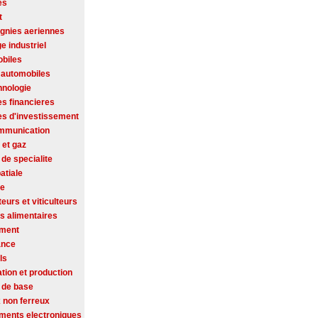
es
t
nies aeriennes
ge industriel
biles
 automobiles
hnologie
es financieres
es d'investissement
mmunication
 et gaz
de specialite
atiale
se
ateurs et viticulteurs
s alimentaires
ement
ance
ls
tion et production
 de base
 non ferreux
ments electroniques