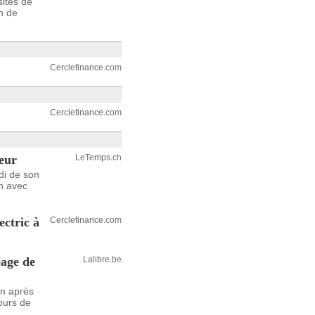
sites de
in de
Cerclefinance.com
Cerclefinance.com
reur
LeTemps.ch
di de son
on avec
ectric à
Cerclefinance.com
eage de
Lalibre.be
an après
ours de