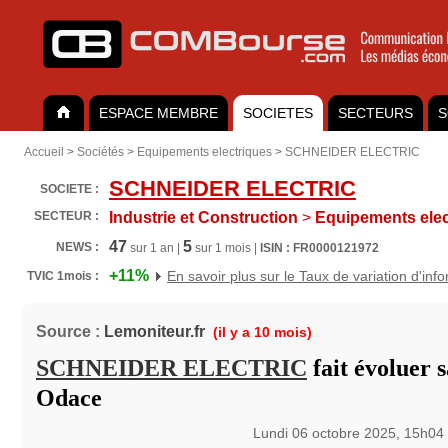
ESPACE MEMBRE
SOCIETES
SECTEURS
S
Accueil
>
Sociétés
>
Equipements electriques
>
SCHNEIDER ELECTRIC
SCHNEIDER ELECTRIC
SOCIETE :
SECTEUR :
Industrie et Construction
>
Equipements elec
47
5
NEWS :
sur 1 an |
sur 1 mois |
ISIN : FR0000121972
+11%
En savoir plus sur le Taux de variation d'inf
TVIC 1mois :
Source :
Lemoniteur.fr
(il y a 10 mois)
SCHNEIDER ELECTRIC
fait évoluer
Odace
Lundi 06 octobre 2025, 15h04