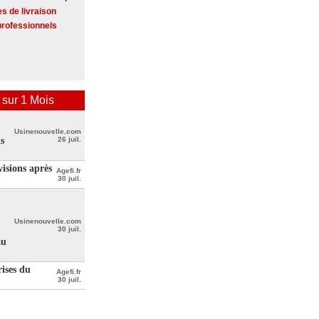
s de livraison
professionnels
ur 1 Mois
,
Usinenouvelle.com
s
26 juil.
isions après
Agefi.fr
30 juil.
Usinenouvelle.com
30 juil.
au
rises du
Agefi.fr
30 juil.