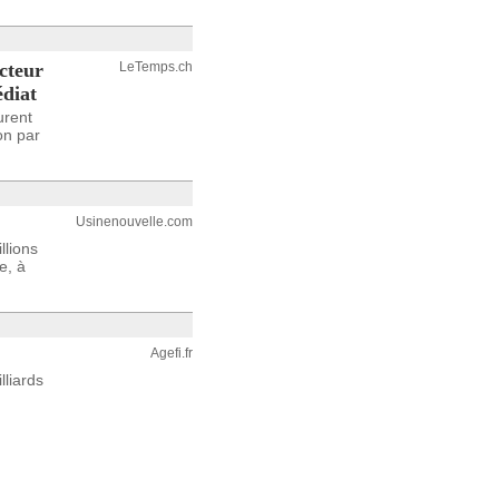
cteur
LeTemps.ch
édiat
urent
on par
Usinenouvelle.com
llions
e, à
Agefi.fr
lliards