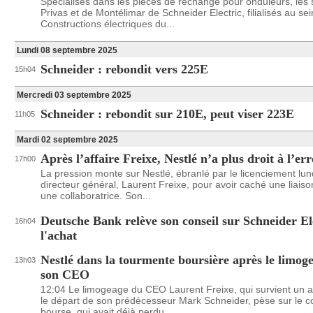
Spécialisés dans les pièces de rechange pour onduleurs, les 
Privas et de Montélimar de Schneider Electric, filialisés au se
Constructions électriques du...
Lundi 08 septembre 2025
Schneider : rebondit vers 225E
15h04
Mercredi 03 septembre 2025
Schneider : rebondit sur 210E, peut viser 223E
11h05
Mardi 02 septembre 2025
Après l’affaire Freixe, Nestlé n’a plus droit à l’er
17h00
La pression monte sur Nestlé, ébranlé par le licenciement lun
directeur général, Laurent Freixe, pour avoir caché une liais
une collaboratrice. Son...
Deutsche Bank relève son conseil sur Schneider El
16h04
l'achat
Nestlé dans la tourmente boursière après le limog
13h03
son CEO
12:04 Le limogeage du CEO Laurent Freixe, qui survient un 
le départ de son prédécesseur Mark Schneider, pèse sur le c
bourse, qui avait déjà perdu...