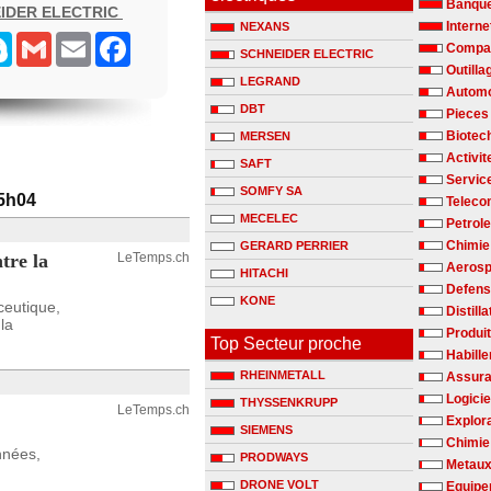
Banqu
IDER ELECTRIC
Interne
NEXANS
senger
Skype
Gmail
Email
Facebook
Compag
SCHNEIDER ELECTRIC
Outilla
LEGRAND
Automo
DBT
Pieces
Biotec
MERSEN
Activit
SAFT
Servic
SOMFY SA
15h04
Teleco
MECELEC
Petrole
Chimie 
GERARD PERRIER
tre la
LeTemps.ch
Aerosp
HITACHI
Defen
KONE
ceutique,
Distill
la
Produit
Top Secteur proche
Habill
RHEINMETALL
Assur
Logicie
THYSSENKRUPP
LeTemps.ch
Explora
SIEMENS
Chimie
nnées,
PRODWAYS
Metaux
DRONE VOLT
Equipe