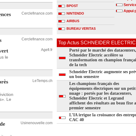
Service
BPOST
Appui 
ences
Cerclefinance.com
NINTENDO
AIRBUS
BUREAU VERITAS
s
Cerclefinance.com
Top Actus SCHNEIDER ELECTRIC s
vert
Agefi.fr
Porté par le marché des datacenters
Schneider Electric accélère sa
us le
transformation en champion françai
de la tech
Schneider Electric augmente ses prév
un bon semestre
près
LeTemps.ch
Les champions français des
équipements électriques sur un petit
nuage : portés par les datacenters,
viction
Schneider Electric et Legrand
s». Le
affichent des résultats au beau fixe 
premier semestre
L’IA irrigue la croissance des entrep
CAC 40
 de
Usinenouvelle.com