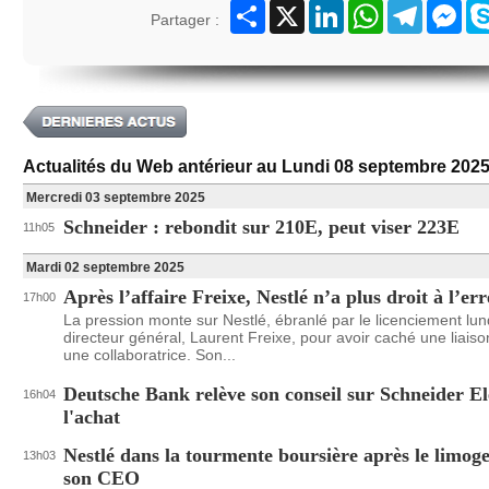
Partager
X
LinkedIn
WhatsApp
Telegram
Mes
Partager :
Actualités du Web antérieur au Lundi 08 septembre 2025
Mercredi 03 septembre 2025
Schneider : rebondit sur 210E, peut viser 223E
11h05
Mardi 02 septembre 2025
Après l’affaire Freixe, Nestlé n’a plus droit à l’er
17h00
La pression monte sur Nestlé, ébranlé par le licenciement lun
directeur général, Laurent Freixe, pour avoir caché une liais
une collaboratrice. Son...
Deutsche Bank relève son conseil sur Schneider El
16h04
l'achat
Nestlé dans la tourmente boursière après le limog
13h03
son CEO