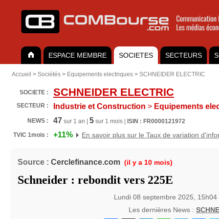
ESPACE MEMBRE
SOCIETES
SECTEURS
S
Accueil
>
Sociétés
>
Equipements electriques
>
SCHNEIDER ELECTRIC
SCHNEIDER ELECTRIC
SOCIETE :
SECTEUR :
Industrie et Construction
>
Equipements elec
47
5
NEWS :
sur 1 an |
sur 1 mois |
ISIN : FR0000121972
+11%
En savoir plus sur le Taux de variation d'inf
TVIC 1mois :
Source :
Cerclefinance.com
(il y a 10 mois)
Schneider : rebondit vers 225E
Lundi 08 septembre 2025, 15h04
Les dernières News :
SCHNE