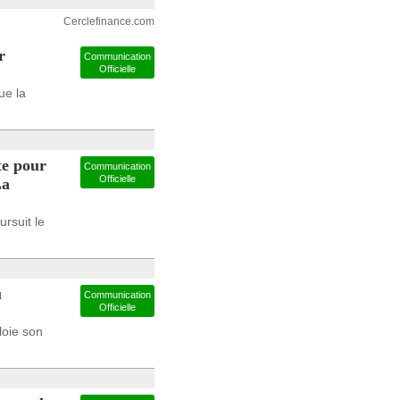
Cerclefinance.com
r
Communication
Officielle
ue la
te pour
Communication
Officielle
La
rsuit le
u
Communication
Officielle
loie son