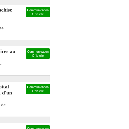
nchise
Communication
Officielle
 se
ires au
Communication
Officielle
L
ital
Communication
Officielle
n d'un
é de
Communication