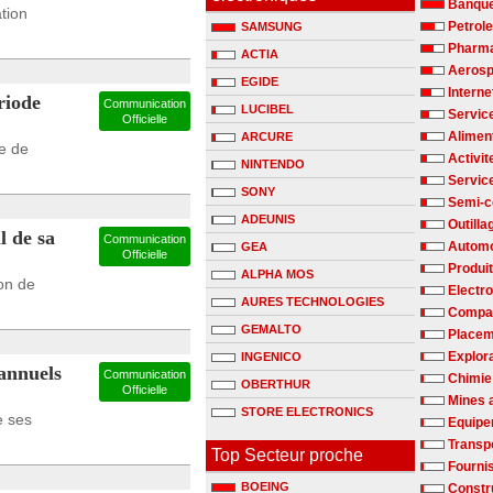
Banqu
ation
Petrole
SAMSUNG
Pharm
ACTIA
Aerosp
EGIDE
Interne
riode
Communication
LUCIBEL
Servic
Officielle
Alimen
ARCURE
e de
Activit
NINTENDO
Servic
SONY
Semi-c
ADEUNIS
Outilla
l de sa
Communication
Automo
GEA
Officielle
Produit
ALPHA MOS
on de
Electr
AURES TECHNOLOGIES
Compag
GEMALTO
Placem
Explora
INGENICO
annuels
Communication
Chimie
OBERTHUR
Officielle
Mines 
STORE ELECTRONICS
e ses
Equipe
Transp
Top Secteur proche
Fournis
BOEING
Constru