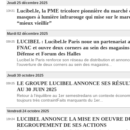
Jeudi 25 décembre 2025
Lucibel.le, la PME tricolore pionnière du marché 
10h31
masques à lumière infrarouge qui mise sur le mar
“mieux vieillir”
Mardi 02 décembre 2025
LUCIBEL : Lucibel.le Paris noue un partenariat a
08h35
FNAC et ouvre deux corners au sein des magasins
Défense et Forum des Halles
Lucibel.le Paris renforce son réseau de distribution et annonc
l'ouverture de deux corners au sein des magasins...
Jeudi 30 octobre 2025
LE GROUPE LUCIBEL ANNONCE SES RÉSUL
08h35
AU 30 JUIN 2025
Retour à l'équilibre au 1er semestredans un contexte écono
toujours très contraintFaits marquants du 1er...
Vendredi 24 octobre 2025
LUCIBEL ANNONCE LA MISE EN OEUVRE D
18h34
REGROUPEMENT DE SES ACTIONS