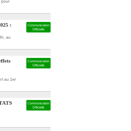
e pour
25 :
Communication
Officielle
4h, au
ffets
Communication
Officielle
ort au 1er
TATS
Communication
Officielle