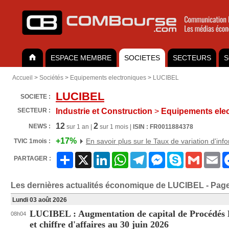
ESPACE MEMBRE
SOCIETES
SECTEURS
S
Accueil
>
Sociétés
>
Equipements electroniques
>
LUCIBEL
LUCIBEL
SOCIETE :
SECTEUR :
Industrie et Construction
>
Equipements elec
12
2
NEWS :
sur 1 an |
sur 1 mois |
ISIN : FR0011884378
+17%
En savoir plus sur le Taux de variation d'inf
TVIC 1mois :
Partager
X
LinkedIn
WhatsApp
Telegram
Messenger
Skype
Gmail
Em
PARTAGER :
Les dernières actualités économique de LUCIBEL - Page
Lundi 03 août 2026
LUCIBEL : Augmentation de capital de Procédés 
08h04
et chiffre d'affaires au 30 juin 2026