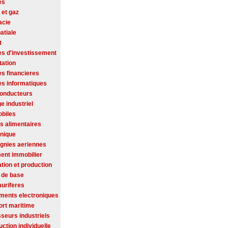
es
 et gaz
acie
atiale
t
es d'investissement
tation
es financieres
es informatiques
onducteurs
ge industriel
biles
s alimentaires
onique
nies aeriennes
ent immobilier
tion et production
 de base
auriferes
ments electroniques
ort maritime
seurs industriels
ction individuelle