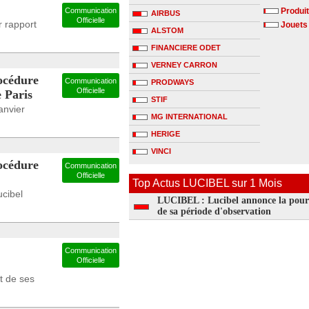
Communication
Produit
AIRBUS
Officielle
r rapport
Jouets
ALSTOM
FINANCIERE ODET
VERNEY CARRON
océdure
Communication
PRODWAYS
Officielle
e Paris
STIF
anvier
MG INTERNATIONAL
HERIGE
VINCI
océdure
Communication
Officielle
Top Actus LUCIBEL sur 1 Mois
ucibel
LUCIBEL : Lucibel annonce la pour
de sa période d'observation
Communication
Officielle
t de ses