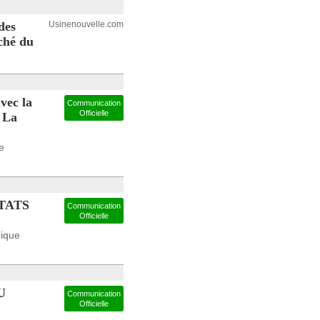
des
Usinenouvelle.com
ché du
vec la
Communication
Officielle
 La
e
TATS
Communication
Officielle
mique
U
Communication
Officielle