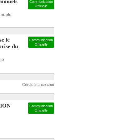
annuels
Communication
Officielle
nnuels
e le
Communication
Officielle
prise du
té
Cerclefinance.com
TION
Communication
Officielle