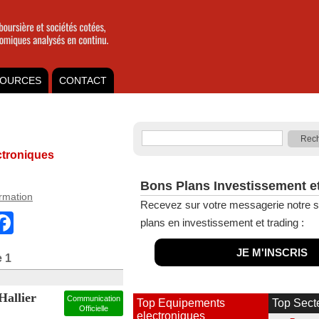
OURCES
CONTACT
troniques
Bons Plans Investissement e
ormation
Recevez sur votre messagerie notre s
ail
Facebook
plans en investissement et trading :
JE M'INSCRIS
 1
Hallier
Communication
Top Equipements
Top Sect
Officielle
electroniques