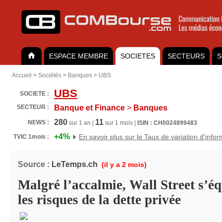
ESPACE MEMBRE
SOCIETES
SECTEURS
S
Accueil
>
Sociétés
>
Banques
>
UBS
UBS
SOCIETE :
SECTEUR :
Banque et Finance
>
Banques
280
11
NEWS :
sur 1 an |
sur 1 mois |
ISIN : CH0024899483
+4%
En savoir plus sur le Taux de variation d'info
TVIC 1mois :
Source :
LeTemps.ch
(il y a 2 mois)
Malgré l’accalmie, Wall Street s’é
les risques de la dette privée