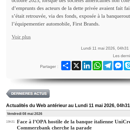
octobre 2025, lorsque des sociétés américaines non coté
d’emprunts des acteurs de la dette privée avaient fait f
s’était retrouvée, via des fonds, exposée à la banquerou
l’équipementier automobile, First Brands.
Voir plus
Lundi 11 mai 2026, 04h31
Les dern
Partager
X
LinkedIn
WhatsApp
Telegram
Mes
Partager :
Actualités du Web antérieur au Lundi 11 mai 2026, 04h31
Vendredi 08 mai 2026
Face à l’OPA hostile de la banque italienne UniCre
19h31
Commerzbank cherche la parade