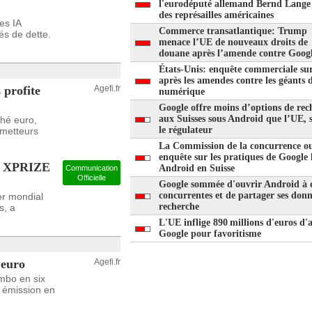
l'eurodéputé allemand Bernd Lange 
des représailles américaines
es IA
Commerce transatlantique: Trump
és de dette.
menace l’UE de nouveaux droits de
douane après l’amende contre Goog
États-Unis: enquête commerciale su
après les amendes contre les géants 
 profite
Agefi.fr
numérique
Google offre moins d’options de rec
aux Suisses sous Android que l’UE, 
ché euro,
le régulateur
émetteurs
La Commission de la concurrence o
enquête sur les pratiques de Google l
urs XPRIZE
Android en Suisse
Communication
Officielle
Google sommée d'ouvrir Android à 
concurrentes et de partager ses donn
r mondial
recherche
s, a
L'UE inflige 890 millions d'euros d
Google pour favoritisme
 euro
Agefi.fr
mbo en six
e émission en