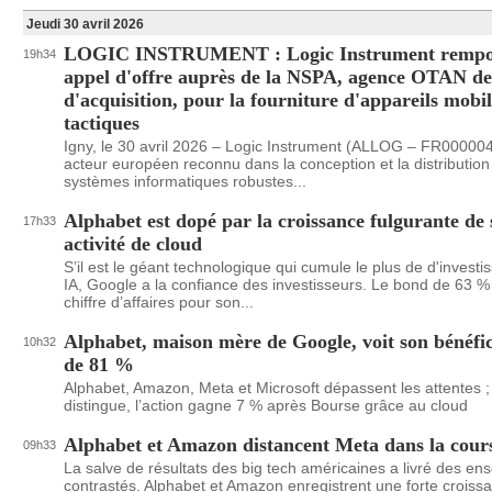
Jeudi 30 avril 2026
LOGIC INSTRUMENT : Logic Instrument rempo
19h34
appel d'offre auprès de la NSPA, agence OTAN de 
d'acquisition, pour la fourniture d'appareils mobil
tactiques
Igny, le 30 avril 2026 – Logic Instrument (ALLOG – FR00000
acteur européen reconnu dans la conception et la distribution
systèmes informatiques robustes...
Alphabet est dopé par la croissance fulgurante de
17h33
activité de cloud
S’il est le géant technologique qui cumule le plus de d'invest
IA, Google a la confiance des investisseurs. Le bond de 63 %
chiffre d’affaires pour son...
Alphabet, maison mère de Google, voit son bénéfi
10h32
de 81 %
Alphabet, Amazon, Meta et Microsoft dépassent les attentes ;
distingue, l’action gagne 7 % après Bourse grâce au cloud
Alphabet et Amazon distancent Meta dans la cours
09h33
La salve de résultats des big tech américaines a livré des e
contrastés. Alphabet et Amazon enregistrent une forte croiss