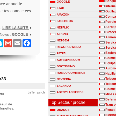
Banqu
GOOGLE
nce annuelle
Interne
ILIAD
nettes connectées
Outilla
AMAZON
Compag
FACEBOOK
Petrole
Aerosp
 -
LIRE LA SUITE
NETFLIX
Biotec
 News :
GOOGLE
AIRBNB
Alimen
NETGEM
senger
Skype
Gmail
Email
Facebook
Servic
REWORLD MEDIA
Servic
Explora
PAYPAL
Chimie 
AUFEMININ.COM
Equipe
DOCTISSIMO
Automo
RUE DU COMMERCE
Habill
h33
Teleco
NEXTEDIA
Teleco
ZALANDO
Chimie
tes
LeTemps.ch
ADENCLASSIFIEDS
Mines 
Defen
Top Secteur proche
sseur de
Transp
lunettes,
Pieces
ORANGE
Electr