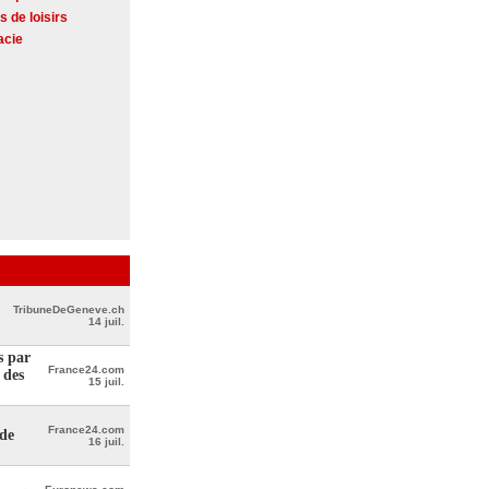
s de loisirs
acie
TribuneDeGeneve.ch
14 juil.
s par
France24.com
 des
15 juil.
France24.com
 de
16 juil.