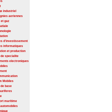
es
t
ge industriel
nies aeriennes
 et gaz
atiale
hnologie
tation
es d'investissement
es informatiques
tion et production
de specialite
ments electroniques
biles
ement
mmunication
m Mobiles
 de base
auriferes
se
ort maritime
 automobiles
onique