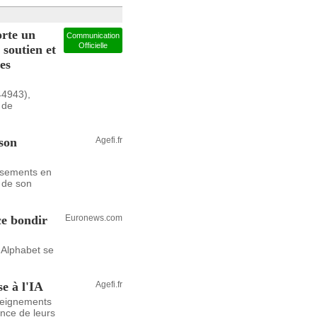
rte un
Communication
Officielle
soutien et
es
44943),
 de
 son
Agefi.fr
issements en
 de son
ce bondir
Euronews.com
 Alphabet se
e à l'IA
Agefi.fr
nseignements
ance de leurs