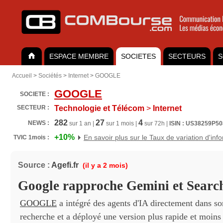
ESPACE MEMBRE
SOCIETES
SECTEURS
S
Accueil
>
Sociétés
>
Internet
>
GOOGLE
GOOGLE
SOCIETE :
SECTEUR :
Technologie et Télécom
>
Internet
282
27
4
NEWS :
sur 1 an |
sur 1 mois |
sur 72h |
ISIN : US38259P5
+10%
En savoir plus sur le Taux de variation d'inf
TVIC 1mois :
Source :
Agefi.fr
(il y a 2 mois)
Google rapproche Gemini et Searc
GOOGLE
a intégré des agents d'IA directement dans s
recherche et a déployé une version plus rapide et moins