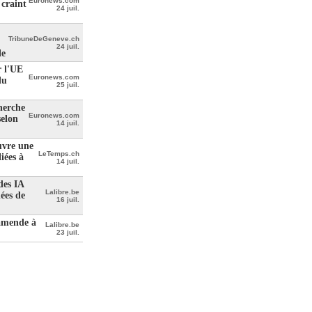
Euronews.com
craint
24 juil.
TribuneDeGeneve.ch
24 juil.
le
r l'UE
Euronews.com
du
25 juil.
herche
Euronews.com
selon
14 juil.
uvre une
LeTemps.ch
iées à
14 juil.
des IA
Lalibre.be
ées de
16 juil.
'amende à
Lalibre.be
23 juil.