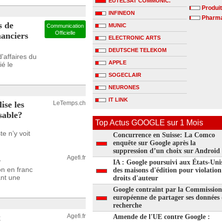
EUTELSAT COMMUNIC.
Produit
INFINEON
Pharm
 de
MUNIC
Communication
Officielle
nanciers
ELECTRONIC ARTS
DEUTSCHE TELEKOM
'affaires du
APPLE
é le
SOGECLAIR
NEURONES
IT LINK
ise les
LeTemps.ch
sable?
Top Actus GOOGLE sur 1 Mois
e n’y voit
Concurrence en Suisse: La Comco
enquête sur Google après la
suppression d’un choix sur Android
s
Agefi.fr
IA : Google poursuivi aux États-Uni
n en franc
des maisons d'édition pour violation
ant une
droits d'auteur
Google contraint par la Commission
européenne de partager ses données
recherche
x
Agefi.fr
Amende de l'UE contre Google :