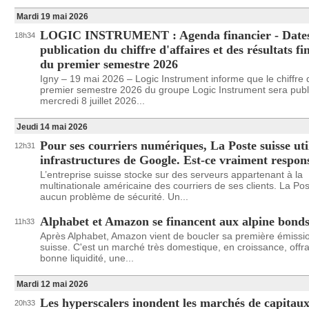
Mardi 19 mai 2026
LOGIC INSTRUMENT : Agenda financier - Dates
18h34
publication du chiffre d'affaires et des résultats fi
du premier semestre 2026
Igny – 19 mai 2026 – Logic Instrument informe que le chiffre d
premier semestre 2026 du groupe Logic Instrument sera publi
mercredi 8 juillet 2026...
Jeudi 14 mai 2026
Pour ses courriers numériques, La Poste suisse util
12h31
infrastructures de Google. Est-ce vraiment respon
L’entreprise suisse stocke sur des serveurs appartenant à la
multinationale américaine des courriers de ses clients. La Post
aucun problème de sécurité. Un...
Alphabet et Amazon se financent aux alpine bond
11h33
Après Alphabet, Amazon vient de boucler sa première émissio
suisse. C'est un marché très domestique, en croissance, offr
bonne liquidité, une...
Mardi 12 mai 2026
Les hyperscalers inondent les marchés de capitau
20h33