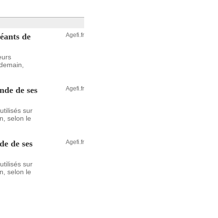
géants de
Agefi.fr
eurs
endemain,
onde de ses
Agefi.fr
utilisés sur
n, selon le
de de ses
Agefi.fr
utilisés sur
n, selon le