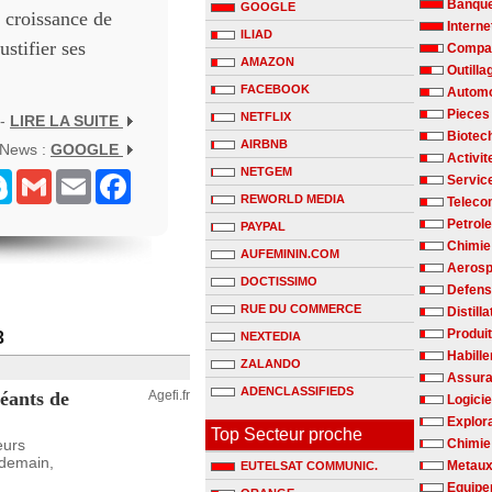
Banqu
GOOGLE
e croissance de
Interne
ILIAD
ustifier ses
Compag
AMAZON
Outilla
FACEBOOK
Automo
Pieces
NETFLIX
 -
LIRE LA SUITE
Biotec
AIRBNB
 News :
GOOGLE
Activit
NETGEM
senger
Skype
Gmail
Email
Facebook
Servic
REWORLD MEDIA
Teleco
Petrole
PAYPAL
Chimie 
AUFEMININ.COM
Aerosp
DOCTISSIMO
Defen
RUE DU COMMERCE
Distill
Produit
3
NEXTEDIA
Habill
ZALANDO
Assur
ADENCLASSIFIEDS
géants de
Agefi.fr
Logicie
Explora
Top Secteur proche
eurs
Chimie
endemain,
Metaux
EUTELSAT COMMUNIC.
Equipe