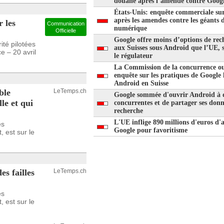
douane après l’amende contre Goog
États-Unis: enquête commerciale su
après les amendes contre les géants 
r les
Communication
numérique
Officielle
Google offre moins d’options de rec
té pilotées
aux Suisses sous Android que l’UE, 
e – 20 avril
le régulateur
La Commission de la concurrence o
enquête sur les pratiques de Google l
Android en Suisse
ble
LeTemps.ch
Google sommée d'ouvrir Android à 
le et qui
concurrentes et de partager ses donn
recherche
L'UE inflige 890 millions d'euros d
es
Google pour favoritisme
 est sur le
es failles
LeTemps.ch
es
 est sur le