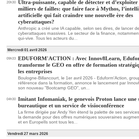
Ultra-puissante, capable de détecter et d’exploiter
20h30
milliers de failles: que faire face à Mythos, l’intell
artificielle qui fait craindre une nouvelle ère des
cyberattaques?
Anthropic a créé une IA capable, selon ses dires, de lancer d
cyberattaques massives. Le secteur de la finance, notamment,
qui-vive. Tous les acteurs du...
Mercredi 01 avril 2026
EDUFORM'ACTION : Avec Innov8Learn, Edufor
09h33
transforme le GEO en offre de formation stratégi
les entreprises
Boulogne-Billancourt, le 1er avril 2026 - Eduform'Action, gro
référence dans la formation, annonce le lancement par Inno
son nouveau "Bootcamp GEO", un...
Imitant Infomaniak, le genevois Proton lance une 
04h30
bureautique et un service de visioconférence
La firme dirigée par Andy Yen étend la palette de ses services
la demande pour des offres numériques souveraines augmen
et en EuropeIls sont tous les...
Vendredi 27 mars 2026