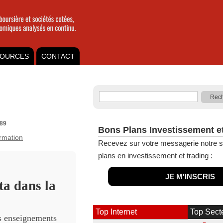
OURCES
CONTACT
089
Bons Plans Investissement e
ormation
Recevez sur votre messagerie notre s
plans en investissement et trading :
JE M'INSCRIS
a dans la
Top Internet
Top Sect
es enseignements