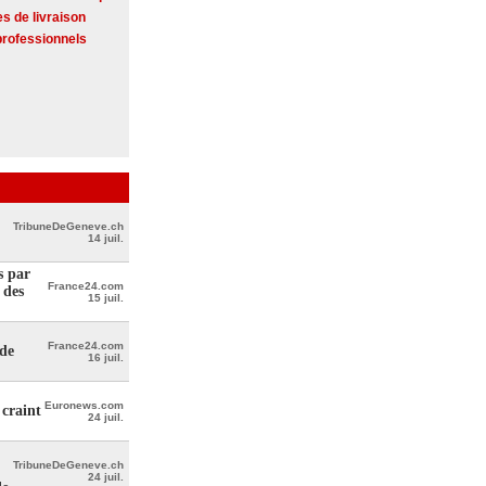
s de livraison
professionnels
TribuneDeGeneve.ch
14 juil.
s par
France24.com
 des
15 juil.
France24.com
 de
16 juil.
Euronews.com
craint
24 juil.
TribuneDeGeneve.ch
24 juil.