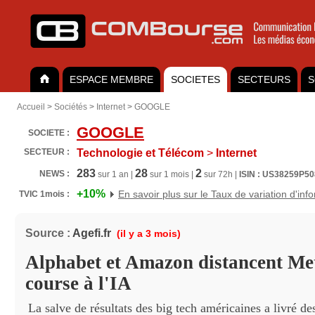
ESPACE MEMBRE
SOCIETES
SECTEURS
S
Accueil
>
Sociétés
>
Internet
>
GOOGLE
GOOGLE
SOCIETE :
SECTEUR :
Technologie et Télécom
>
Internet
283
28
2
NEWS :
sur 1 an |
sur 1 mois |
sur 72h |
ISIN : US38259P5
+10%
En savoir plus sur le Taux de variation d'inf
TVIC 1mois :
Source :
Agefi.fr
(il y a 3 mois)
Alphabet et Amazon distancent Met
course à l'IA
La salve de résultats des big tech américaines a livré d