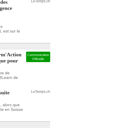
 des
LeTemps.ch
igence
es
 est sur le
m'Action
Communication
Officielle
que pour
upe de
v8Learn de
suite
LeTemps.ch
, alors que
te en Suisse