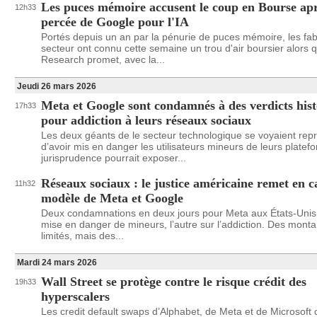
Les puces mémoire accusent le coup en Bourse ap
12h33
percée de Google pour l'IA
Portés depuis un an par la pénurie de puces mémoire, les fab
secteur ont connu cette semaine un trou d'air boursier alors
Research promet, avec la...
Jeudi 26 mars 2026
Meta et Google sont condamnés à des verdicts his
17h33
pour addiction à leurs réseaux sociaux
Les deux géants de le secteur technologique se voyaient rep
d’avoir mis en danger les utilisateurs mineurs de leurs platef
jurisprudence pourrait exposer...
Réseaux sociaux : le justice américaine remet en c
11h32
modèle de Meta et Google
Deux condamnations en deux jours pour Meta aux États-Unis 
mise en danger de mineurs, l’autre sur l’addiction. Des mont
limités, mais des...
Mardi 24 mars 2026
Wall Street se protège contre le risque crédit des
19h33
hyperscalers
Les credit default swaps d’Alphabet, de Meta et de Microsoft