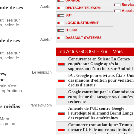
ORANGE
Service
onde de ses
Agefi.fr
DEUTSCHE TELEKOM
Appui 
SBT
utilisés sur
LOGIC INSTRUMENT
n, selon le
IT LINK
DASSAULT SYSTEMES
de de ses
Agefi.fr
Top Actus GOOGLE sur 1 Mois
utilisés sur
n, selon le
Concurrence en Suisse: La Comco
enquête sur Google après la
suppression d’un choix sur Android
es,
LeTemps.ch
IA : Google poursuivi aux États-Uni
ne
des maisons d'édition pour violation
droits d'auteur
ain s'est
 opérations
Google contraint par la Commission
européenne de partager ses données
recherche
es médias
France24.com
Amende de l'UE contre Google :
l'eurodéputé allemand Bernd Lange 
des représailles américaines
 Meta,
us peine
Commerce transatlantique: Trump
menace l’UE de nouveaux droits de