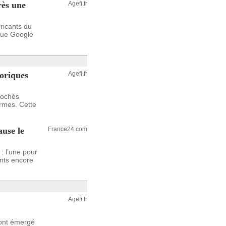
rès une
Agefi.fr
ricants du
 que Google
toriques
Agefi.fr
rochés
ormes. Cette
ause le
France24.com
: l’une pour
ants encore
Agefi.fr
 ont émergé