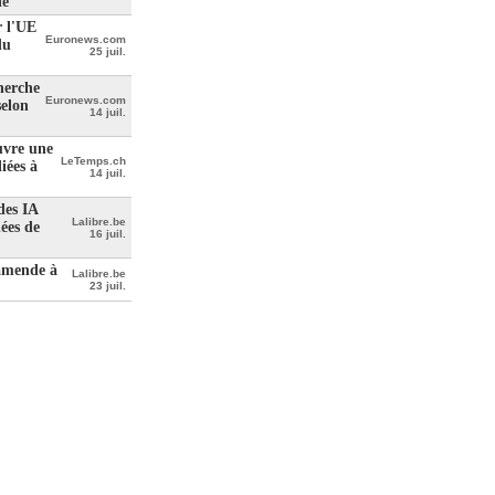
le
r l'UE
Euronews.com
du
25 juil.
herche
Euronews.com
selon
14 juil.
uvre une
LeTemps.ch
iées à
14 juil.
des IA
Lalibre.be
ées de
16 juil.
'amende à
Lalibre.be
23 juil.