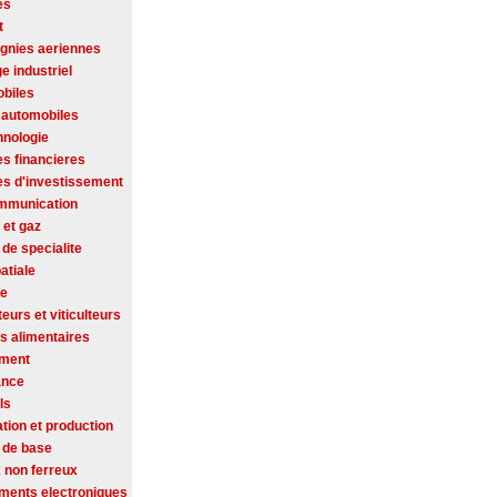
es
t
nies aeriennes
ge industriel
biles
 automobiles
hnologie
es financieres
es d'investissement
mmunication
 et gaz
de specialite
atiale
se
ateurs et viticulteurs
s alimentaires
ement
ance
ls
tion et production
 de base
 non ferreux
ments electroniques