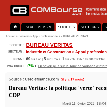
ESPACE MEMBRE
SOCIETES
SECTEURS
S
Accueil
>
Sociétés
>
Appui professionnels
>
BUREAU VERITAS
BUREAU VERITAS
SOCIETE :
SECTEUR :
Industrie et Construction
>
Appui profession
69
5
1
NEWS :
sur 1 an |
sur 1 mois |
sur 72h |
ISIN : FR0006174348
+7%
En savoir plus sur le Taux de variation d'info
TVIC 1mois :
Source :
Cerclefinance.com
(il y a 17 mois)
Bureau Veritas: la politique 'verte' rec
CDP
Mardi 11 février 2025, 19h04