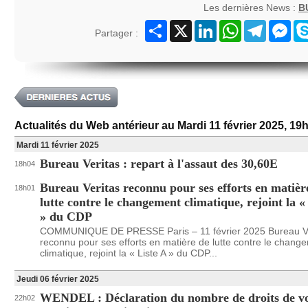
Les dernières News :
B
Partager
X
LinkedIn
WhatsApp
Telegram
Mes
Partager :
Actualités du Web antérieur au Mardi 11 février 2025, 19
Mardi 11 février 2025
Bureau Veritas : repart à l'assaut des 30,60E
18h04
Bureau Veritas reconnu pour ses efforts en matièr
18h01
lutte contre le changement climatique, rejoint la «
» du CDP
COMMUNIQUE DE PRESSE Paris – 11 février 2025 Bureau Ve
reconnu pour ses efforts en matière de lutte contre le chang
climatique, rejoint la « Liste A » du CDP...
Jeudi 06 février 2025
WENDEL : Déclaration du nombre de droits de vo
22h02