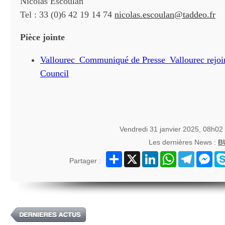
Nicolas Escoulan
Tel : 33 (0)6 42 19 14 74
nicolas.escoulan@taddeo.fr
Pièce jointe
Vallourec_Communiqué de Presse_Vallourec rejoi
Council
Vendredi 31 janvier 2025, 08h02
Les dernières News :
B
Partager
X
LinkedIn
WhatsApp
Telegram
Mes
Partager :