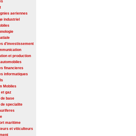
es
t
nies aeriennes
ge industriel
biles
hnologie
atiale
es d'investissement
mmunication
tion et production
 automobiles
es financieres
es informatiques
ls
m Mobiles
 et gaz
 de base
de specialite
auriferes
se
ort maritime
ateurs et viticulteurs
ement