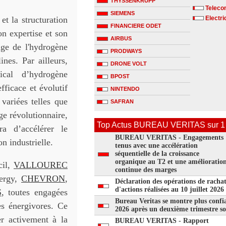
THYSSENKRUPP
Telecom
SIEMENS
et la structuration
Electri
FINANCIERE ODET
on expertise et son
AIRBUS
kage de l'hydrogène
PRODWAYS
nes. Par ailleurs,
DRONE VOLT
ical d’hydrogène
BPOST
efficace et évolutif
NINTENDO
variées telles que
SAFRAN
age révolutionnaire,
Top Actus BUREAU VERITAS sur 1
ra d’accélérer le
BUREAU VERITAS - Engagements
n industrielle.
tenus avec une accélération
séquentielle de la croissance
organique au T2 et une amélioratio
cil,
VALLOUREC
continue des marges
nergy,
CHEVRON
,
Déclaration des opérations de racha
d'actions réalisées au 10 juillet 2026
S
, toutes engagées
Bureau Veritas se montre plus confi
es énergivores. Ce
2026 après un deuxième trimestre so
r activement à la
BUREAU VERITAS - Rapport