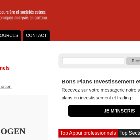
OURCES
CONTACT
nels
Bons Plans Investissement e
rmation
Recevez sur votre messagerie notre s
plans en investissement et trading :
JE M'INSCRIS
ROGEN
Top Appui professionnels
Top Sect