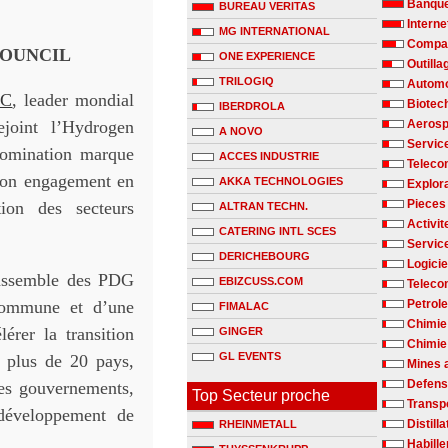
Banqu
BUREAU VERITAS
Interne
MG INTERNATIONAL
Compag
COUNCIL
ONE EXPERIENCE
Outilla
TRILOGIQ
Automo
EC
, leader mondial
Biotec
IBERDROLA
ejoint l’Hydrogen
Aerosp
A NOVO
Servic
nomination marque
ACCES INDUSTRIE
Teleco
 son engagement en
AKKA TECHNOLOGIES
Explora
Pieces
ion des secteurs
ALTRAN TECHN.
Activit
CATERING INTL SCES
Servic
DERICHEBOURG
Logicie
rassemble des PDG
EBIZCUSS.COM
Teleco
 commune et d’une
Petrole
FIMALAC
Chimie
érer la transition
GINGER
Chimie 
GL EVENTS
 plus de 20 pays,
Mines 
Defen
les gouvernements,
Top Secteur proche
Transp
 développement de
Distill
RHEINMETALL
Habill