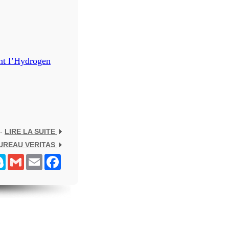
nt l’Hydrogen
 -
LIRE LA SUITE
UREAU VERITAS
senger
Skype
Gmail
Email
Facebook