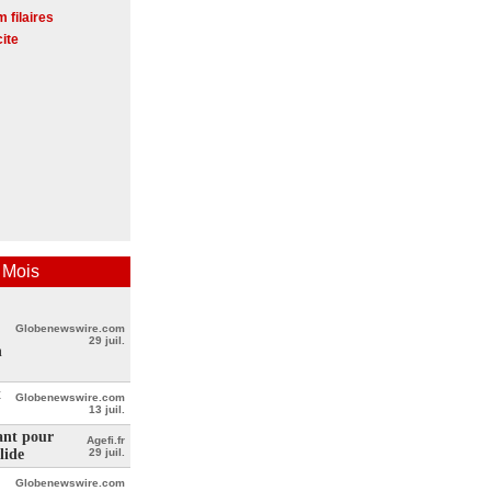
 filaires
cite
 Mois
Globenewswire.com
29 juil.
n
t
Globenewswire.com
13 juil.
ant pour
Agefi.fr
lide
29 juil.
Globenewswire.com