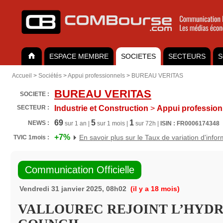
ESPACE MEMBRE
SOCIETES
SECTEURS
S
Accueil
>
Sociétés
>
Appui professionnels
>
BUREAU VERITAS
BUREAU VERITAS
SOCIETE :
SECTEUR :
Industrie et Construction
>
Appui profession
69
5
1
NEWS :
sur 1 an |
sur 1 mois |
sur 72h |
ISIN : FR0006174348
+7%
En savoir plus sur le Taux de variation d'info
TVIC 1mois :
Communication Officielle
Vendredi 31 janvier 2025, 08h02
(il y a 18 mois)
VALLOUREC REJOINT L’HYD