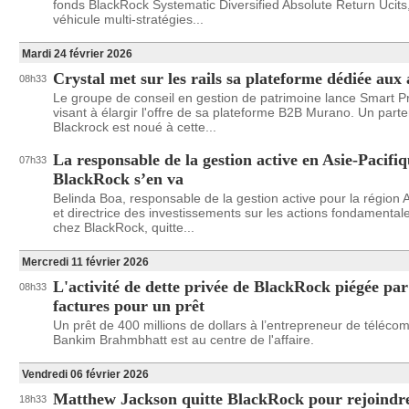
fonds BlackRock Systematic Diversified Absolute Return Ucits
véhicule multi-stratégies...
Mardi 24 février 2026
Crystal met sur les rails sa plateforme dédiée aux a
08h33
Le groupe de conseil en gestion de patrimoine lance Smart Pr
visant à élargir l'offre de sa plateforme B2B Murano. Un parte
Blackrock est noué à cette...
La responsable de la gestion active en Asie-Pacifi
07h33
BlackRock s’en va
Belinda Boa, responsable de la gestion active pour la région 
et directrice des investissements sur les actions fondamenta
chez BlackRock, quitte...
Mercredi 11 février 2026
L'activité de dette privée de BlackRock piégée par
08h33
factures pour un prêt
Un prêt de 400 millions de dollars à l’entrepreneur de téléc
Bankim Brahmbhatt est au centre de l'affaire.
Vendredi 06 février 2026
Matthew Jackson quitte BlackRock pour rejoind
18h33