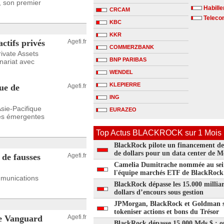
, son premier
Habill
CRCAM
Telecom
KBC
KKR
ctifs privés
Agefi.fr
COMMERZBANK
ivate Assets
BNP PARIBAS
nariat avec
WENDEL
KLEPIERRE
que de
Agefi.fr
ING
Asie-Pacifique
EURAZEO
les émergentes
Top Actus BLACKROCK sur 1 Mois
BlackRock pilote un financement de
de dollars pour un data center de M
 de fausses
Agefi.fr
Camelia Dumitrache nommée au sei
l'équipe marchés ETF de BlackRock
ommunications
BlackRock dépasse les 15.000 millia
dollars d’encours sous gestion
JPMorgan, BlackRock et Goldman s
tokeniser actions et bons du Trésor
re Vanguard
Agefi.fr
BlackRock dépasse 15 000 Mds $ : o