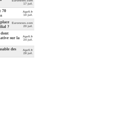
Euronews.com
17 juil.
t 70
Agefi.fr
hs
10 juil.
place
Euronews.com
dial ?
20 juil.
 dont
Agefi.fr
ative sur la
24 juil.
nsable des
Agefi.fr
28 juil.