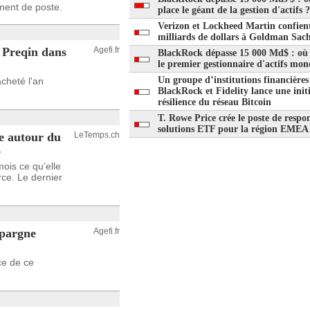
ment de poste.
place le géant de la gestion d'actifs ?
Verizon et Lockheed Martin confien
milliards de dollars à Goldman Sac
e Preqin dans
Agefi.fr
BlackRock dépasse 15 000 Md$ : où 
le premier gestionnaire d'actifs mon
Un groupe d’institutions financières
cheté l'an
BlackRock et Fidelity lance une initi
résilience du réseau Bitcoin
T. Rowe Price crée le poste de respo
solutions ETF pour la région EMEA
ue autour du
LeTemps.ch
e
ois ce qu’elle
ce. Le dernier
épargne
Agefi.fr
ce de ce