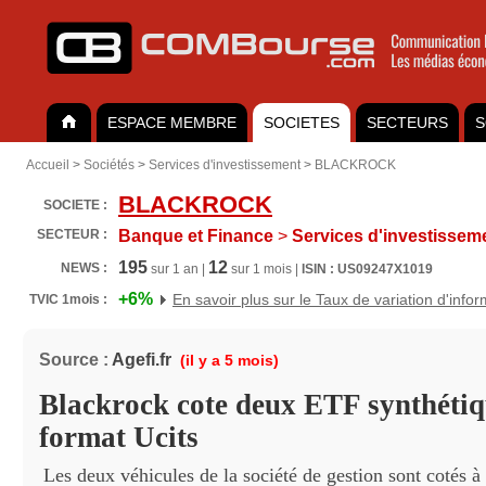
ESPACE MEMBRE
SOCIETES
SECTEURS
S
Accueil
>
Sociétés
>
Services d'investissement
>
BLACKROCK
BLACKROCK
SOCIETE :
SECTEUR :
Banque et Finance
>
Services d'investissem
195
12
NEWS :
sur 1 an |
sur 1 mois |
ISIN : US09247X1019
+6%
En savoir plus sur le Taux de variation d'info
TVIC 1mois :
Source :
Agefi.fr
(il y a 5 mois)
Blackrock cote deux ETF synthétiq
format Ucits
Les deux véhicules de la société de gestion sont cotés à