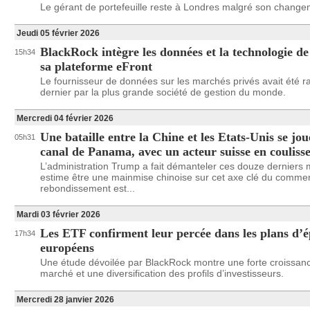
Le gérant de portefeuille reste à Londres malgré son change
Jeudi 05 février 2026
BlackRock intègre les données et la technologie d
15h34
sa plateforme eFront
Le fournisseur de données sur les marchés privés avait été ra
dernier par la plus grande société de gestion du monde.
Mercredi 04 février 2026
Une bataille entre la Chine et les Etats-Unis se jo
05h31
canal de Panama, avec un acteur suisse en couliss
L’administration Trump a fait démanteler ces douze derniers m
estime être une mainmise chinoise sur cet axe clé du commer
rebondissement est...
Mardi 03 février 2026
Les ETF confirment leur percée dans les plans d’
17h34
européens
Une étude dévoilée par BlackRock montre une forte croissan
marché et une diversification des profils d’investisseurs.
Mercredi 28 janvier 2026