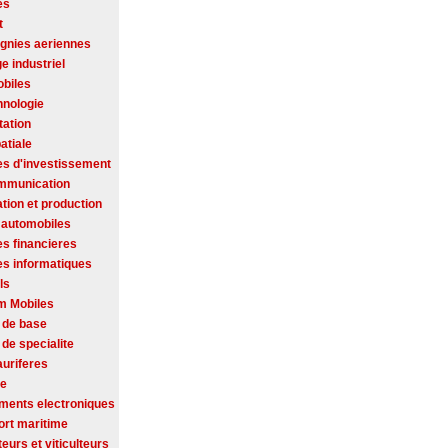
es
t
nies aeriennes
ge industriel
biles
hnologie
tation
atiale
es d'investissement
mmunication
tion et production
 automobiles
es financieres
es informatiques
ls
m Mobiles
 de base
de specialite
auriferes
se
ments electroniques
ort maritime
ateurs et viticulteurs