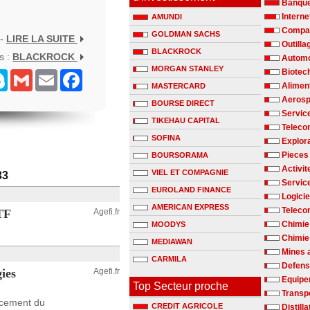
Banqu
Interne
AMUNDI
Compag
GOLDMAN SACHS
 -
LIRE LA SUITE
Outilla
BLACKROCK
s :
BLACKROCK
Automo
MORGAN STANLEY
Biotec
senger
Skype
Gmail
Email
Facebook
Alimen
MASTERCARD
Aerosp
BOURSE DIRECT
Servic
TIKEHAU CAPITAL
Teleco
SOFINA
Explora
Pieces
BOURSORAMA
Activit
VIEL ET COMPAGNIE
33
Servic
EUROLAND FINANCE
Logicie
AMERICAN EXPRESS
Teleco
ETF
Agefi.fr
Chimie
MOODYS
Chimie 
MEDIAWAN
Mines 
CARMILA
Defen
ies
Agefi.fr
Equipe
Top Secteur proche
Transp
ncement du
CREDIT AGRICOLE
Distill