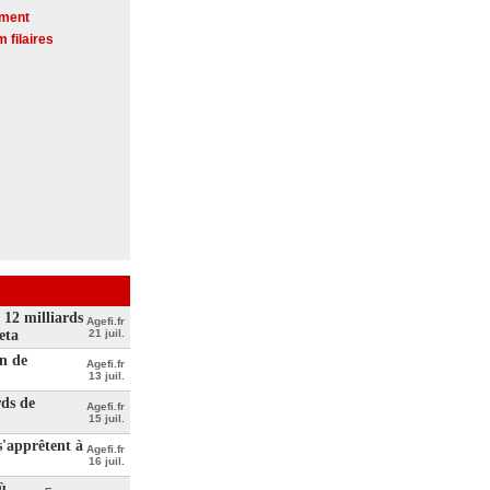
ement
 filaires
 12 milliards
Agefi.fr
eta
21 juil.
n de
Agefi.fr
13 juil.
rds de
Agefi.fr
15 juil.
'apprêtent à
Agefi.fr
16 juil.
ù