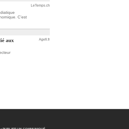
LeTemps.ch
diatique
onomique. C’est
ié aux
Agefi.fr
ecteur