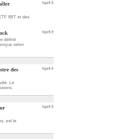
êler
Agefi.fr
ETF IBIT et des
ock
Agefi.fr
 définit
conçue selon
stre des
Agefi.fr
ulté. Le
ssions.
or
Agefi.fr
s, est le