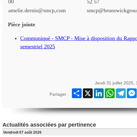
00
52 57
amelie.dernis@smcp,com
smcp@brunswickgrou
Pièce jointe
Communiqué - SMCP - Mise à disposition du Rappor
semestriel 2025
Jeudi 31 juillet 2025,
Partager
X
LinkedIn
WhatsApp
Teleg
Partager :
Actualités associées par pertinence
Vendredi 07 août 2026