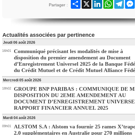
Partager
X
LinkedIn
WhatsApp
Teleg
Partager :
Actualités associées par pertinence
Jeudi 06 août 2026
Communiqué précisant les modalités de mise à
16h01
disposition du premier amendement au Document
d’Enregistrement Universel 2025 de la Banque Fédé
du Crédit Mutuel et de Crédit Mutuel Alliance Fédé
Mercredi 05 août 2026
GROUPE BNP PARIBAS : COMMUNIQUE DE M
18h02
DISPOSITION DU 2EME AMENDEMENT AU
DOCUMENT D’ENREGISTREMENT UNIVERSE
RAPPORT FINANCIER ANNUEL 2025
Mardi 04 août 2026
ALSTOM S.A : Alstom va fournir 25 rames X’trapo
09h01
2.0 supplémentaires en Australie pour 270 millions