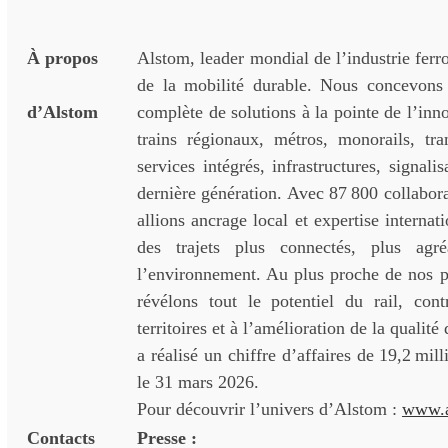
À propos
Alstom, leader mondial de l’industrie ferrov
de la mobilité durable. Nous concevon
d’Alstom
complète de solutions à la pointe de l’inno
trains régionaux, métros, monorails, t
services intégrés, infrastructures, signal
dernière génération. Avec 87 800 collabora
allions ancrage local et expertise internat
des trajets plus connectés, plus agr
l’environnement. Au plus proche de nos pa
révélons tout le potentiel du rail, con
territoires et à l’amélioration de la qualit
a réalisé un chiffre d’affaires de 19,2 mil
le 31 mars 2026.
Pour découvrir l’univers d’Alstom :
www.a
Contacts
Presse :