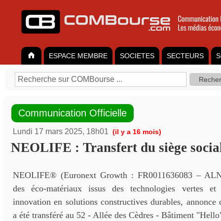
ESPACE MEMBRE
SOCIETES
SECTEURS
S
Communication Officielle
Lundi 17 mars 2025, 18h01
(il y a 16 mois)
NEOLIFE : Transfert du siège socia
NEOLIFE® (Euronext Growth : FR0011636083 – ALNL
des éco-matériaux issus des technologies vertes e
innovation en solutions constructives durables, annonce 
a été transféré au 52 - Allée des Cèdres - Bâtiment "Hell