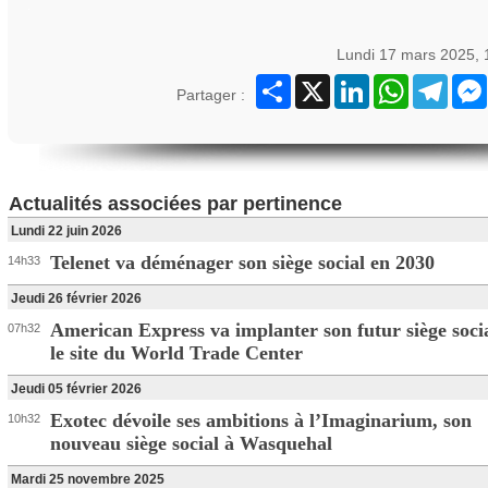
Lundi 17 mars 2025,
Partager
X
LinkedIn
WhatsApp
Teleg
Partager :
Actualités associées par pertinence
Lundi 22 juin 2026
Telenet va déménager son siège social en 2030
14h33
Jeudi 26 février 2026
American Express va implanter son futur siège soci
07h32
le site du World Trade Center
Jeudi 05 février 2026
Exotec dévoile ses ambitions à l’Imaginarium, son
10h32
nouveau siège social à Wasquehal
Mardi 25 novembre 2025