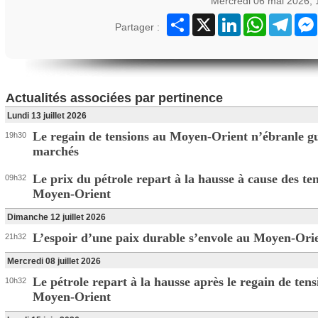
Mercredi 06 mai 2026,
Partager
X
LinkedIn
WhatsApp
Teleg
Partager :
Actualités associées par pertinence
Lundi 13 juillet 2026
Le regain de tensions au Moyen-Orient n’ébranle gu
19h30
marchés
Le prix du pétrole repart à la hausse à cause des te
09h32
Moyen-Orient
Dimanche 12 juillet 2026
L’espoir d’une paix durable s’envole au Moyen-Ori
21h32
Mercredi 08 juillet 2026
Le pétrole repart à la hausse après le regain de tens
10h32
Moyen-Orient