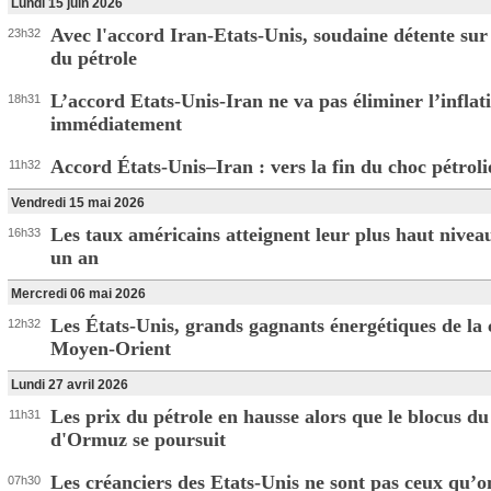
Lundi 15 juin 2026
Avec l'accord Iran-Etats-Unis, soudaine détente sur 
23h32
du pétrole
L’accord Etats-Unis-Iran ne va pas éliminer l’inflat
18h31
immédiatement
Accord États-Unis–Iran : vers la fin du choc pétroli
11h32
Vendredi 15 mai 2026
Les taux américains atteignent leur plus haut nivea
16h33
un an
Mercredi 06 mai 2026
Les États-Unis, grands gagnants énergétiques de la 
12h32
Moyen-Orient
Lundi 27 avril 2026
Les prix du pétrole en hausse alors que le blocus du
11h31
d'Ormuz se poursuit
Les créanciers des Etats-Unis ne sont pas ceux qu’o
07h30