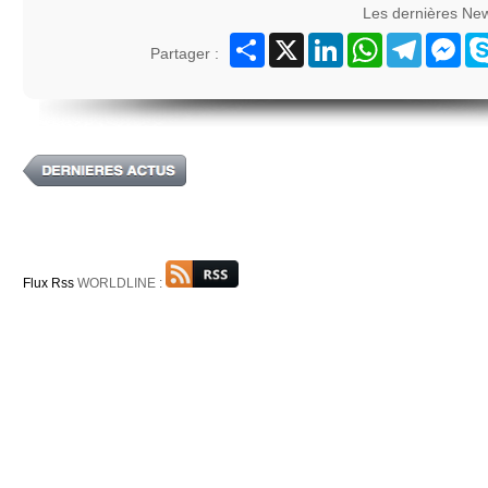
Les dernières Ne
Partager
X
LinkedIn
WhatsApp
Telegram
Mes
Partager :
Flux Rss
WORLDLINE :