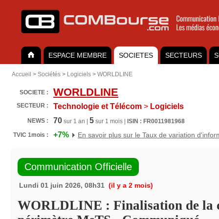
ESPACE MEMBRE
SOCIETES
SECTEURS
S
Accueil
>
Sociétés
>
Logiciels
>
WORLDLINE
WORLDLINE
SOCIETE :
SECTEUR :
Technologie et Télécom
>
Logiciels
70
5
NEWS :
sur 1 an |
sur 1 mois |
ISIN : FR0011981968
+7%
En savoir plus sur le Taux de variation d'info
TVIC 1mois :
Communication Officielle
Lundi 01 juin 2026, 08h31
(il y a 2 mois)
WORLDLINE : Finalisation de la c