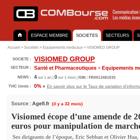
ESPACE MEMBRE
SOCIETES
SECTEURS
S
Accueil
>
Sociétés
>
Equipements medicaux
>
VISIOMED GROUP
VISIOMED GROUP
SOCIETE :
SECTEUR :
Santé et Pharmaceutiques
>
Equipements m
4
0
NEWS :
sur 1 an |
sur 1 mois |
ISIN : FR0013481835
0%
En savoir plus sur le Taux de variation d'inform
TVIC 1mois :
Source :
Agefi.fr
(il y a 32 mois)
Visiomed écope d’une amende de 2
euros pour manipulation de march
Ses dirigeants de l’époque, Eric Sebban et Olivier Hua,