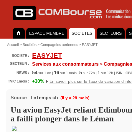
ESPACE MEMBRE
SOCIETES
SECTEURS
S
Accueil
>
Sociétés
>
Compagnies aeriennes
>
EASYJET
EASYJET
SOCIETE :
SECTEUR :
Services aux consommateurs
>
Compagnies 
54
16
5
1
NEWS :
sur 1 an |
sur 1 mois |
sur 72h |
sur 12h |
ISIN : G
+30%
En savoir plus sur le Taux de variation d'inf
TVIC 1mois :
Source :
LeTemps.ch
(il y a 29 mois)
Un avion EasyJet reliant Edimbou
a failli plonger dans le Léman