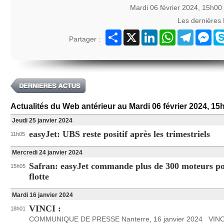
Mardi 06 février 2024, 15h00
Les dernières
Partager
X
LinkedIn
WhatsApp
Telegram
Mes
Partager :
Actualités du Web antérieur au Mardi 06 février 2024, 15
Jeudi 25 janvier 2024
easyJet: UBS reste positif après les trimestriels
11h05
Mercredi 24 janvier 2024
Safran: easyJet commande plus de 300 moteurs po
15h05
flotte
Mardi 16 janvier 2024
VINCI :
18h01
COMMUNIQUE DE PRESSE Nanterre, 16 janvier 2024 VINCI 