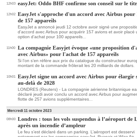
easyJet: Oddo BHF confirme son conseil sur le tit
12h03
EasyJet s'approche d'un accord avec Airbus pour 
12h02
de 157 appareils
EasyJet a annoncé jeudi 12 octobre avoir signé une propositi
d’accord avec Airbus pour acquérir 157 avions et avoir placé
option d’achat pour 100 appareils...
La compagnie Easyjet évoque «une proposition d'
11h00
avec Airbus» pour l'achat de 157 appareils
Si l’on s’en réfère aux prix du catalogue du constructeur euro
montant de la commande frôlerait les 20 milliards de dollars.
EasyJet signe un accord avec Airbus pour élargir s
10h01
au-delà de 2028
LONDRES (Reuters) - La compagnie aérienne britannique ea
déclaré jeudi avoir conclu un accord avec Airbus pour augme
flotte de 257 avions supplémentaires...
Mercredi 11 octobre 2023
Londres : tous les vols suspendus à l’aéroport de 
08h00
après un incendie d’ampleur
Le feu s’est déclaré dans un parking. L’aéroport est desservi
notamment par les compagnies easyJet, Ryanair et Wizz Air.