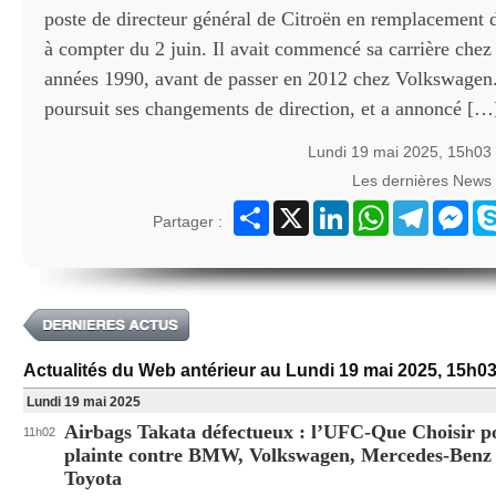
poste de directeur général de Citroën en remplacement 
à compter du 2 juin. Il avait commencé sa carrière chez
années 1990, avant de passer en 2012 chez Volkswagen. 
poursuit ses changements de direction, et a annoncé […] 
Lundi 19 mai 2025, 15h03
Les dernières News
Partager
X
LinkedIn
WhatsApp
Telegram
Mes
Partager :
Actualités du Web antérieur au Lundi 19 mai 2025, 15h0
Lundi 19 mai 2025
Airbags Takata défectueux : l’UFC-Que Choisir p
11h02
plainte contre BMW, Volkswagen, Mercedes-Benz 
Toyota