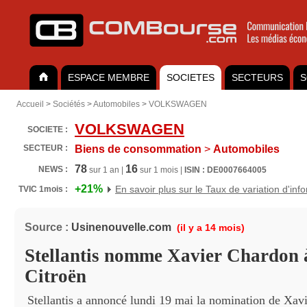
ESPACE MEMBRE
SOCIETES
SECTEURS
S
Accueil
>
Sociétés
>
Automobiles
>
VOLKSWAGEN
VOLKSWAGEN
SOCIETE :
SECTEUR :
Biens de consommation
>
Automobiles
78
16
NEWS :
sur 1 an |
sur 1 mois |
ISIN : DE0007664005
+21%
En savoir plus sur le Taux de variation d'inf
TVIC 1mois :
Source :
Usinenouvelle.com
(il y a 14 mois)
Stellantis nomme Xavier Chardon à 
Citroën
Stellantis a annoncé lundi 19 mai la nomination de Xav