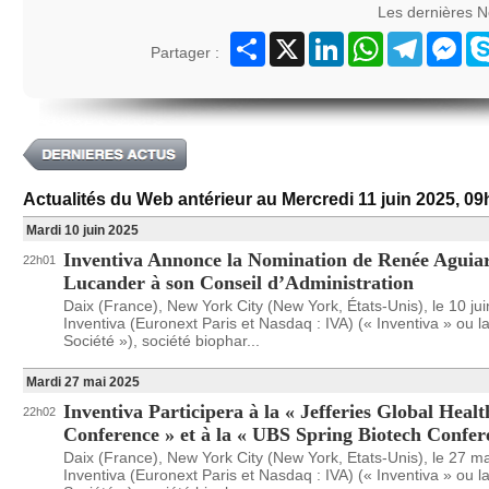
Les dernières 
Partager
X
LinkedIn
WhatsApp
Telegram
Mes
Partager :
Actualités du Web antérieur au Mercredi 11 juin 2025, 0
Mardi 10 juin 2025
Inventiva Annonce la Nomination de Renée Aguiar
22h01
Lucander à son Conseil d’Administration
Daix (France), New York City (New York, États-Unis), le 10 ju
Inventiva (Euronext Paris et Nasdaq : IVA) (« Inventiva » ou l
Société »), société biophar...
Mardi 27 mai 2025
Inventiva Participera à la « Jefferies Global Heal
22h02
Conference » et à la « UBS Spring Biotech Confer
Daix (France), New York City (New York, Etats-Unis), le 27 m
Inventiva (Euronext Paris et Nasdaq : IVA) (« Inventiva » ou l