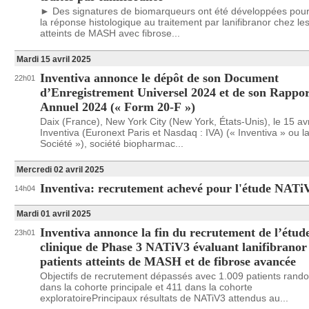
► Des signatures de biomarqueurs ont été développées pour
la réponse histologique au traitement par lanifibranor chez les
atteints de MASH avec fibrose...
Mardi 15 avril 2025
Inventiva annonce le dépôt de son Document
22h01
d’Enregistrement Universel 2024 et de son Rappor
Annuel 2024 (« Form 20-F »)
Daix (France), New York City (New York, États-Unis), le 15 avr
Inventiva (Euronext Paris et Nasdaq : IVA) (« Inventiva » ou l
Société »), société biopharmac...
Mercredi 02 avril 2025
Inventiva: recrutement achevé pour l'étude NATi
14h04
Mardi 01 avril 2025
Inventiva annonce la fin du recrutement de l’étud
23h01
clinique de Phase 3 NATiV3 évaluant lanifibranor 
patients atteints de MASH et de fibrose avancée
Objectifs de recrutement dépassés avec 1.009 patients rand
dans la cohorte principale et 411 dans la cohorte
exploratoirePrincipaux résultats de NATiV3 attendus au...