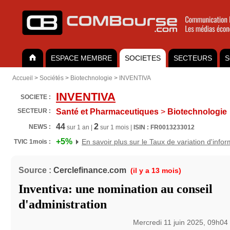
ESPACE MEMBRE
SOCIETES
SECTEURS
S
Accueil
>
Sociétés
>
Biotechnologie
>
INVENTIVA
INVENTIVA
SOCIETE :
SECTEUR :
Santé et Pharmaceutiques
>
Biotechnologie
44
2
NEWS :
sur 1 an |
sur 1 mois |
ISIN : FR0013233012
+5%
En savoir plus sur le Taux de variation d'info
TVIC 1mois :
Source :
Cerclefinance.com
(il y a 13 mois)
Inventiva: une nomination au conseil
d'administration
Mercredi 11 juin 2025, 09h04