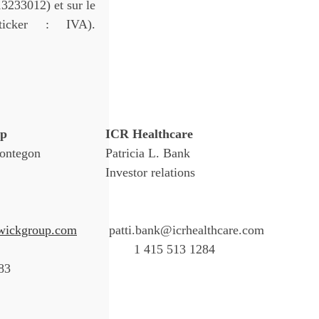
13233012) et sur le
icker : IVA).
up
ICR Healthcare
Montegon
Patricia L. Bank
Investor relations
wickgroup.com
patti.bank@icrhealthcare.com
1 415 513 1284
83