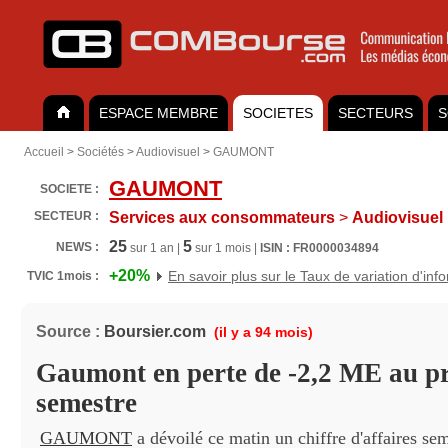
ESPACE MEMBRE
SOCIETES
SECTEURS
S
Accueil
>
Sociétés
>
Audiovisuel
>
GAUMONT
GAUMONT
SOCIETE :
SECTEUR :
Services aux consommateurs
>
Audiovisuel
25
5
NEWS :
sur 1 an |
sur 1 mois |
ISIN : FR0000034894
+20%
En savoir plus sur le Taux de variation d'inf
TVIC 1mois :
Source :
Boursier.com
(il y a 94 mois)
Gaumont en perte de -2,2 ME au p
semestre
GAUMONT
a dévoilé ce matin un chiffre d'affaires sem