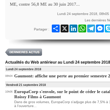
ME, contre 56,8 ME au 30 juin 2017...
Lundi 24 septembre 2018, 08h05
Les dernières 
Partager
X
LinkedIn
WhatsApp
Telegram
Mes
Partager :
Actualités du Web antérieur au Lundi 24 septembre 2018
Lundi 24 septembre 2018
Gaumont: affiche une perte au premier semestre 
08h04
Vendredi 21 septembre 2018
EuropaCorp s'envole, sur le point de céder le cata
10h06
Roissy Films à Gaumont
Dans de gros volumes, EuropaCorp s'adjuge plus de 7,5% à 
à l'ouverture...