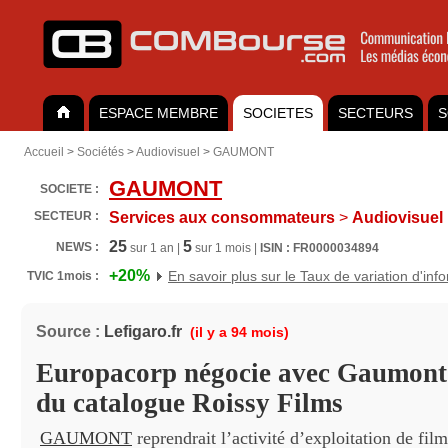
ESPACE MEMBRE
SOCIETES
SECTEURS
S
Accueil
>
Sociétés
>
Audiovisuel
>
GAUMONT
GAUMONT
SOCIETE :
SECTEUR :
Services aux consommateurs
>
Audiovisuel
25
5
NEWS :
sur 1 an |
sur 1 mois |
ISIN : FR0000034894
+20%
En savoir plus sur le Taux de variation d'inf
TVIC 1mois :
Source :
Lefigaro.fr
(il y a 94 mois)
Europacorp négocie avec Gaumont 
du catalogue Roissy Films
GAUMONT
reprendrait l’activité d’exploitation de film