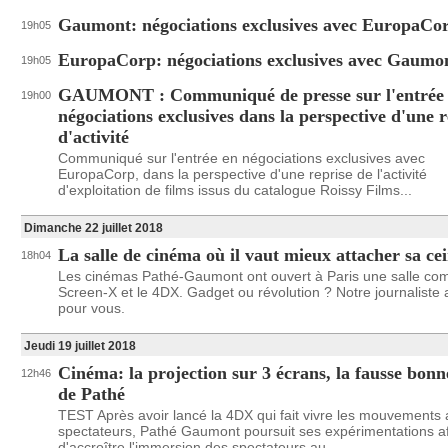
Gaumont: négociations exclusives avec EuropaCo
19h05
EuropaCorp: négociations exclusives avec Gaumo
19h05
GAUMONT : Communiqué de presse sur l'entrée
19h00
négociations exclusives dans la perspective d'une r
d'activité
Communiqué sur l'entrée en négociations exclusives avec
EuropaCorp, dans la perspective d'une reprise de l'activité
d'exploitation de films issus du catalogue Roissy Films...
Dimanche 22 juillet 2018
La salle de cinéma où il vaut mieux attacher sa ce
18h04
Les cinémas Pathé-Gaumont ont ouvert à Paris une salle com
Screen-X et le 4DX. Gadget ou révolution ? Notre journaliste 
pour vous.
Jeudi 19 juillet 2018
Cinéma: la projection sur 3 écrans, la fausse bonn
12h46
de Pathé
TEST Après avoir lancé la 4DX qui fait vivre les mouvements
spectateurs, Pathé Gaumont poursuit ses expérimentations af
d'accroître l'immersion des spectateurs au...