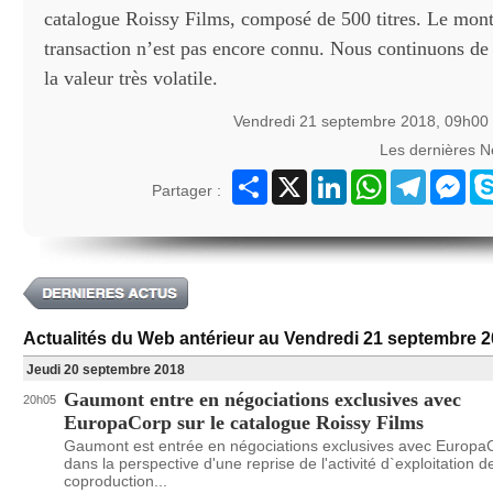
catalogue Roissy Films, composé de 500 titres. Le mont
transaction n’est pas encore connu. Nous continuons de r
la valeur très volatile.
Vendredi 21 septembre 2018, 09h00
Les dernières 
Partager
X
LinkedIn
WhatsApp
Telegram
Mes
Partager :
Actualités du Web antérieur au Vendredi 21 septembre 2
Jeudi 20 septembre 2018
Gaumont entre en négociations exclusives avec
20h05
EuropaCorp sur le catalogue Roissy Films
Gaumont est entrée en négociations exclusives avec Europa
dans la perspective d'une reprise de l'activité d`exploitation d
coproduction...