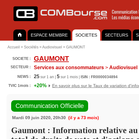
ESPACE MEMBRE
SOCIETES
SECTEURS
S
Accueil
>
Sociétés
>
Audiovisuel
>
GAUMONT
GAUMONT
SOCIETE :
SECTEUR :
Services aux consommateurs
>
Audiovisuel
25
5
NEWS :
sur 1 an |
sur 1 mois |
ISIN : FR0000034894
+20%
En savoir plus sur le Taux de variation d'inf
TVIC 1mois :
Communication Officielle
Mardi 09 juin 2020, 20h30
(il y a 73 mois)
Gaumont : Information relative a