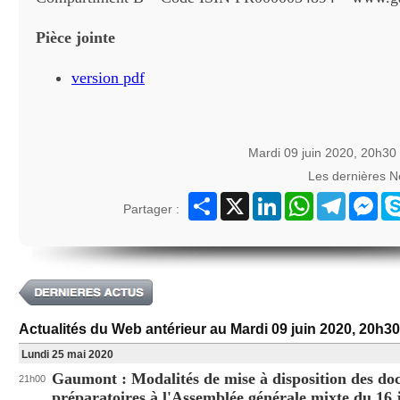
Pièce jointe
version pdf
Mardi 09 juin 2020, 20h30
Les dernières 
Partager
X
LinkedIn
WhatsApp
Telegram
Mes
Partager :
Actualités du Web antérieur au Mardi 09 juin 2020, 20h30
Lundi 25 mai 2020
Gaumont : Modalités de mise à disposition des d
21h00
préparatoires à l'Assemblée générale mixte du 16 