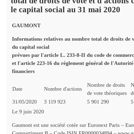
total de droits de vote et d'action
le capital social au 31 mai 2020
GAUMONT
Informations relatives au nombre total de droits de v
du capital social
prévues par l'article L. 233-8-II du code de commer
et l'article 223-16 du règlement général de l'Autorit
financiers
Nombre de droits
N
Date
Nombre d'actions
de vote théoriques
d
31/05/2020
3 119 923
5 901 290
5
Le 9 juin 2020
Gaumont est une société cotée sur Euronext Paris – Euro
Compartiment B – Code ISIN FR0000034894 – www.g