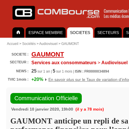
ESPACE MEMBRE
SOCIETES
SECTEURS
S
Accueil
>
Sociétés
>
Audiovisuel
>
GAUMONT
GAUMONT
SOCIETE :
SECTEUR :
Services aux consommateurs
>
Audiovisuel
25
5
NEWS :
sur 1 an |
sur 1 mois |
ISIN : FR0000034894
+20%
En savoir plus sur le Taux de variation d'inf
TVIC 1mois :
Communication Officielle
Vendredi 10 janvier 2020, 19h00
(il y a 78 mois)
GAUMONT anticipe un repli de sa