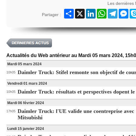
Les dernières
Partager
X
LinkedIn
WhatsApp
Telegram
Mes
Partager :
Actualités du Web antérieur au Mardi 05 mars 2024, 15h
Mardi 05 mars 2024
Daimler Truck: Stifel remonte son objectif de cou
10h05
Vendredi 01 mars 2024
Daimler Truck: résultats et perspectives dopent le 
10h05
Mardi 06 février 2024
Daimler Truck: l'UE valide une coentreprise avec
17h05
Mitsubishi
Lundi 15 janvier 2024