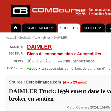
ESPACE MEMBRE
SOCIETES
SECTEURS
S
Accueil
>
Sociétés
>
Automobiles
>
DAIMLER
DAIMLER
SOCIETE :
SECTEUR :
Biens de consommation
>
Automobiles
10
2
NEWS :
sur 1 an |
sur 1 mois |
ISIN : DE0007100000
+20%
En savoir plus sur le Taux de variation d'inf
TVIC 1mois :
Source :
Cerclefinance.com
(il y a 29 mois)
DAIMLER
Truck: légèrement dans le ve
broker en soutien
Mardi 05 mars 2024, 15h05